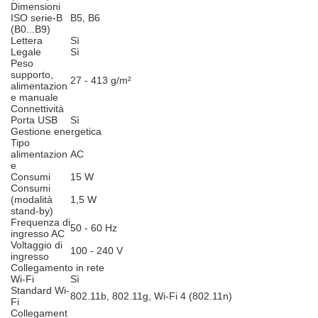
Dimensioni
ISO serie-B
B5, B6
(B0...B9)
Lettera
Sì
Legale
Sì
Peso
supporto,
27 - 413 g/m²
alimentazion
e manuale
Connettività
Porta USB
Sì
Gestione energetica
Tipo
alimentazion
AC
e
Consumi
15 W
Consumi
(modalità
1,5 W
stand-by)
Frequenza di
50 - 60 Hz
ingresso AC
Voltaggio di
100 - 240 V
ingresso
Collegamento in rete
Wi-Fi
Sì
Standard Wi-
802.11b, 802.11g, Wi-Fi 4 (802.11n)
Fi
Collegament