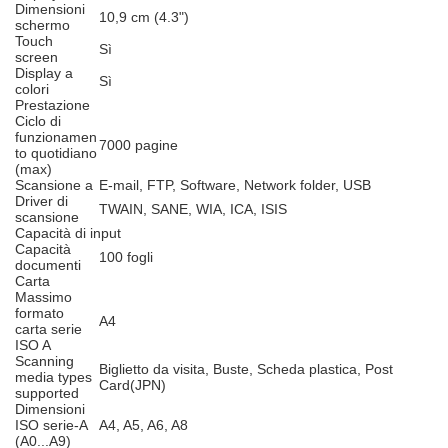
Dimensioni
10,9 cm (4.3")
schermo
Touch
Sì
screen
Display a
Sì
colori
Prestazione
Ciclo di
funzionamen
7000 pagine
to quotidiano
(max)
Scansione a
E-mail, FTP, Software, Network folder, USB
Driver di
TWAIN, SANE, WIA, ICA, ISIS
scansione
Capacità di input
Capacità
100 fogli
documenti
Carta
Massimo
formato
A4
carta serie
ISO A
Scanning
Biglietto da visita, Buste, Scheda plastica, Post
media types
Card(JPN)
supported
Dimensioni
ISO serie-A
A4, A5, A6, A8
(A0...A9)