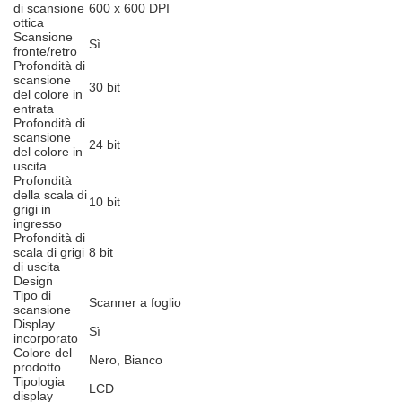
di scansione
600 x 600 DPI
ottica
Scansione
Sì
fronte/retro
Profondità di
scansione
30 bit
del colore in
entrata
Profondità di
scansione
24 bit
del colore in
uscita
Profondità
della scala di
10 bit
grigi in
ingresso
Profondità di
scala di grigi
8 bit
di uscita
Design
Tipo di
Scanner a foglio
scansione
Display
Sì
incorporato
Colore del
Nero, Bianco
prodotto
Tipologia
LCD
display