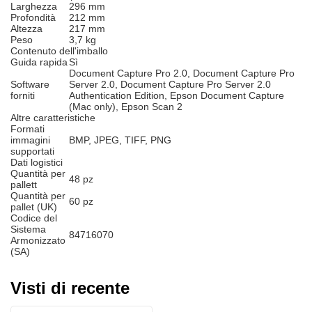
Larghezza
296 mm
Profondità
212 mm
Altezza
217 mm
Peso
3,7 kg
Contenuto dell'imballo
Guida rapida
Sì
Document Capture Pro 2.0, Document Capture Pro
Software
Server 2.0, Document Capture Pro Server 2.0
forniti
Authentication Edition, Epson Document Capture
(Mac only), Epson Scan 2
Altre caratteristiche
Formati
immagini
BMP, JPEG, TIFF, PNG
supportati
Dati logistici
Quantità per
48 pz
pallett
Quantità per
60 pz
pallet (UK)
Codice del
Sistema
84716070
Armonizzato
(SA)
Visti di recente