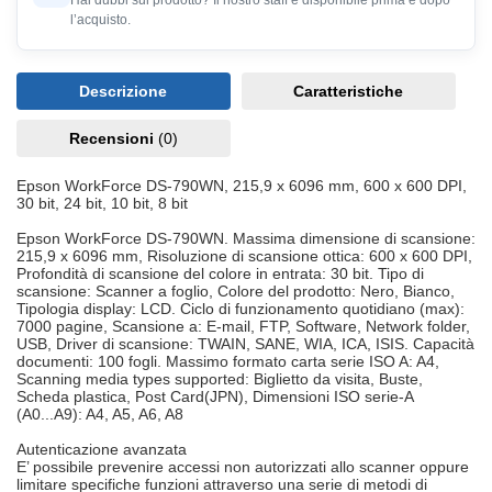
Hai dubbi sul prodotto? Il nostro staff è disponibile prima e dopo
l’acquisto.
Descrizione
Caratteristiche
Recensioni
(0)
Epson WorkForce DS-790WN, 215,9 x 6096 mm, 600 x 600 DPI,
30 bit, 24 bit, 10 bit, 8 bit
Epson WorkForce DS-790WN. Massima dimensione di scansione:
215,9 x 6096 mm, Risoluzione di scansione ottica: 600 x 600 DPI,
Profondità di scansione del colore in entrata: 30 bit. Tipo di
scansione: Scanner a foglio, Colore del prodotto: Nero, Bianco,
Tipologia display: LCD. Ciclo di funzionamento quotidiano (max):
7000 pagine, Scansione a: E-mail, FTP, Software, Network folder,
USB, Driver di scansione: TWAIN, SANE, WIA, ICA, ISIS. Capacità
documenti: 100 fogli. Massimo formato carta serie ISO A: A4,
Scanning media types supported: Biglietto da visita, Buste,
Scheda plastica, Post Card(JPN), Dimensioni ISO serie-A
(A0...A9): A4, A5, A6, A8
Autenticazione avanzata
E’ possibile prevenire accessi non autorizzati allo scanner oppure
limitare specifiche funzioni attraverso una serie di metodi di