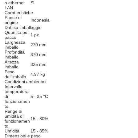
o ethernet
Sì
LAN
Caratteristiche
Paese di
Indonesia
origine
Dati su imballaggio
Quantità per
1 pz
pacco
Larghezza
270 mm
imballo
Profondità
370 mm
imballo
Altezza
325 mm
imballo
Peso
4,97 kg
dell'imballo
Condizioni ambientali
Intervallo
temperatura
di
5 - 35 °C
funzionamen
to
Range di
umidità di
15 - 80%
funzionamen
to
Umidità
15 - 85%
Dimensioni e peso