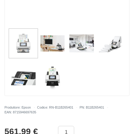
Produttore: Epson
Codice: RN-B11B265401
PN: B11B265401
EAN: 8715946697635
561.99
€