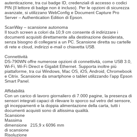
autenticazione, tra cui badge ID, credenziali di accesso o codici
PIN (Il lettore di badge non è incluso). Per le opzioni di sicurezza
avanzate, si utilizzano WebConfig e Document Capture Pro
Server – Authentication Edition di Epson.
ScanWay – scansione autonoma
Il touch screen a colori da 10,9 cm consente di indirizzare i
documenti acquisiti direttamente alla destinazione desiderata,
senza bisogno di collegarsi a un PC. Scansione diretta su cartelle
di rete e cloud, indirizzi e-mail o chiavetta USB.
Connettività
DS-790WN offre numerose opzioni di connettività, come USB 3.0,
Wi-Fi, Wi-Fi Direct e Gigabit Ethernet. Supporta inoltre più
piattaforme, tra cui Windows, Mac OS, iOS, Android, Chromebook
e Citrix. Scansione da smartphone o tablet utilizzando l’app Epson
Smart Panel.
Affidabilità
Con un carico di lavoro giornaliero di 7.000 pagine, la presenza di
sensori integrati capaci di rilevare lo sporco sul vetro del sensore,
gli inceppamenti e la doppia alimentazione della carta, tutti i
documenti acquisti sono di altissima qualità.
Scansione
Massima
dimensione
215,9 x 6096 mm
di scansione
Risoluzione