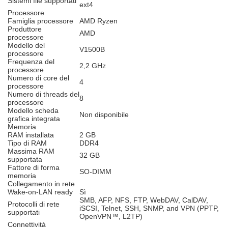
Sistemi file supportati
ext4
Processore
Famiglia processore
AMD Ryzen
Produttore
AMD
processore
Modello del
V1500B
processore
Frequenza del
2,2 GHz
processore
Numero di core del
4
processore
Numero di threads del
8
processore
Modello scheda
Non disponibile
grafica integrata
Memoria
RAM installata
2 GB
Tipo di RAM
DDR4
Massima RAM
32 GB
supportata
Fattore di forma
SO-DIMM
memoria
Collegamento in rete
Wake-on-LAN ready
Sì
SMB, AFP, NFS, FTP, WebDAV, CalDAV,
Protocolli di rete
iSCSI, Telnet, SSH, SNMP, and VPN (PPTP,
supportati
OpenVPN™, L2TP)
Connettività