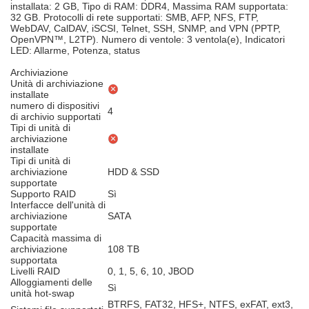
installata: 2 GB, Tipo di RAM: DDR4, Massima RAM supportata:
32 GB. Protocolli di rete supportati: SMB, AFP, NFS, FTP,
WebDAV, CalDAV, iSCSI, Telnet, SSH, SNMP, and VPN (PPTP,
OpenVPN™, L2TP). Numero di ventole: 3 ventola(e), Indicatori
LED: Allarme, Potenza, status
Archiviazione
Unità di archiviazione
installate
numero di dispositivi
4
di archivio supportati
Tipi di unità di
archiviazione
installate
Tipi di unità di
archiviazione
HDD & SSD
supportate
Supporto RAID
Sì
Interfacce dell'unità di
archiviazione
SATA
supportate
Capacità massima di
archiviazione
108 TB
supportata
Livelli RAID
0, 1, 5, 6, 10, JBOD
Alloggiamenti delle
Sì
unità hot-swap
BTRFS, FAT32, HFS+, NTFS, exFAT, ext3,