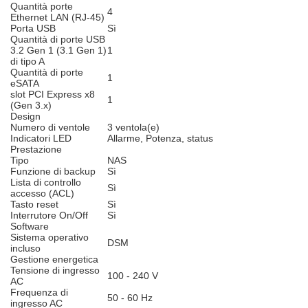
Quantità porte
4
Ethernet LAN (RJ-45)
Porta USB
Sì
Quantità di porte USB
3.2 Gen 1 (3.1 Gen 1)
1
di tipo A
Quantità di porte
1
eSATA
slot PCI Express x8
1
(Gen 3.x)
Design
Numero di ventole
3 ventola(e)
Indicatori LED
Allarme, Potenza, status
Prestazione
Tipo
NAS
Funzione di backup
Sì
Lista di controllo
Sì
accesso (ACL)
Tasto reset
Sì
Interrutore On/Off
Sì
Software
Sistema operativo
DSM
incluso
Gestione energetica
Tensione di ingresso
100 - 240 V
AC
Frequenza di
50 - 60 Hz
ingresso AC