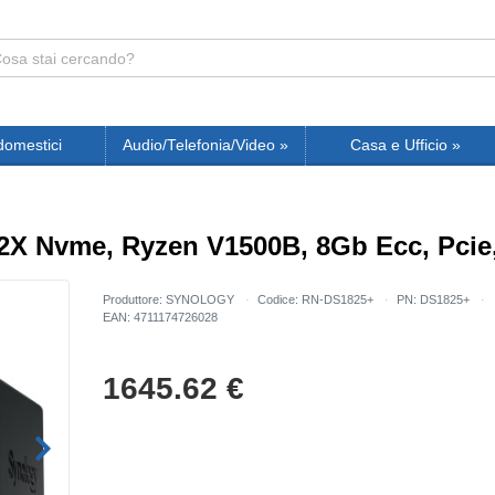
domestici
Audio/Telefonia/Video
»
Casa e Ufficio
»
2X Nvme, Ryzen V1500B, 8Gb Ecc, Pcie,
Produttore: SYNOLOGY
Codice: RN-DS1825+
PN: DS1825+
EAN: 4711174726028
1645.62
€