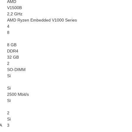
AMD
V1500B
2,2 GHz
AMD Ryzen Embedded V1000 Series
4
8
8 GB
DDR4
32 GB
2
SO-DIMM
Sì
Sì
2500 Mbit/s
Sì
2
Sì
 A
3