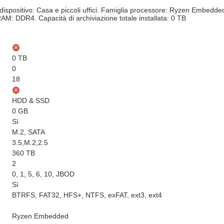
dispositivo: Casa e piccoli uffici. Famiglia processore: Ryzen Embedd
AM: DDR4. Capacità di archiviazione totale installata: 0 TB
0 TB
0
18
HDD & SSD
0 GB
Sì
M.2, SATA
3.5,M.2,2.5
360 TB
2
0, 1, 5, 6, 10, JBOD
Sì
BTRFS, FAT32, HFS+, NTFS, exFAT, ext3, ext4
Ryzen Embedded