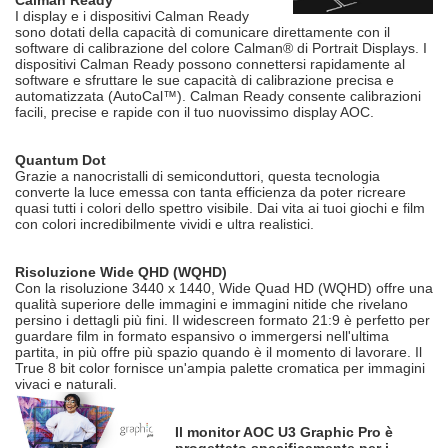
Calman Ready
I display e i dispositivi Calman Ready
sono dotati della capacità di comunicare direttamente con il
software di calibrazione del colore Calman® di Portrait Displays. I
dispositivi Calman Ready possono connettersi rapidamente al
software e sfruttare le sue capacità di calibrazione precisa e
automatizzata (AutoCal™). Calman Ready consente calibrazioni
facili, precise e rapide con il tuo nuovissimo display AOC.
Quantum Dot
Grazie a nanocristalli di semiconduttori, questa tecnologia
converte la luce emessa con tanta efficienza da poter ricreare
quasi tutti i colori dello spettro visibile. Dai vita ai tuoi giochi e film
con colori incredibilmente vividi e ultra realistici.
Risoluzione Wide QHD (WQHD)
Con la risoluzione 3440 x 1440, Wide Quad HD (WQHD) offre una
qualità superiore delle immagini e immagini nitide che rivelano
persino i dettagli più fini. Il widescreen formato 21:9 è perfetto per
guardare film in formato espansivo o immergersi nell'ultima
partita, in più offre più spazio quando è il momento di lavorare. Il
True 8 bit color fornisce un'ampia palette cromatica per immagini
vivaci e naturali.
Il monitor AOC U3 Graphic Pro è