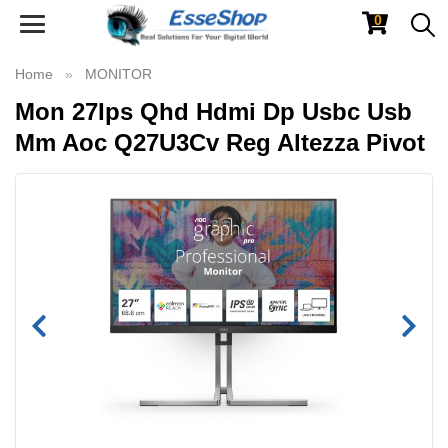
0
Toggle
navigation
Home
MONITOR
Mon 27Ips Qhd Hdmi Dp Usbc Usb
Mm Aoc Q27U3Cv Reg Altezza Pivot