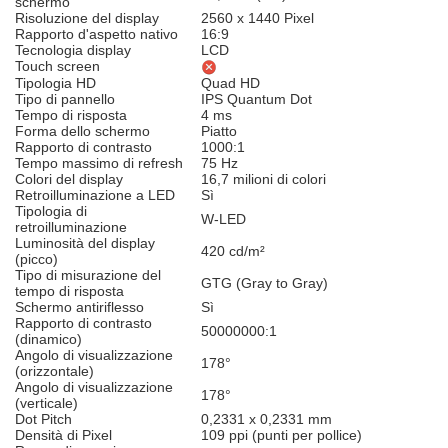
schermo
Risoluzione del display
2560 x 1440 Pixel
Rapporto d'aspetto nativo
16:9
Tecnologia display
LCD
Touch screen
Tipologia HD
Quad HD
Tipo di pannello
IPS Quantum Dot
Tempo di risposta
4 ms
Forma dello schermo
Piatto
Rapporto di contrasto
1000:1
Tempo massimo di refresh
75 Hz
Colori del display
16,7 milioni di colori
Retroilluminazione a LED
Sì
Tipologia di
W-LED
retroilluminazione
Luminosità del display
420 cd/m²
(picco)
Tipo di misurazione del
GTG (Gray to Gray)
tempo di risposta
Schermo antiriflesso
Sì
Rapporto di contrasto
50000000:1
(dinamico)
Angolo di visualizzazione
178°
(orizzontale)
Angolo di visualizzazione
178°
(verticale)
Dot Pitch
0,2331 x 0,2331 mm
Densità di Pixel
109 ppi (punti per pollice)