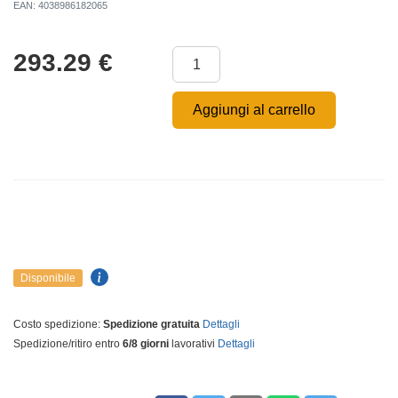
EAN: 4038986182065
293.29
€
Aggiungi al carrello
Disponibile
Costo spedizione:
Spedizione gratuita
Dettagli
Spedizione/ritiro entro
6/8 giorni
lavorativi
Dettagli