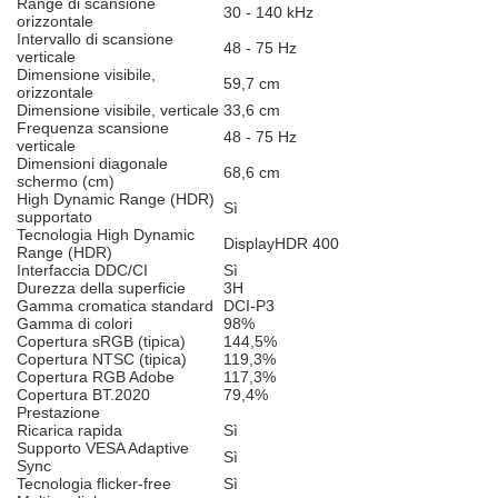
Range di scansione
30 - 140 kHz
orizzontale
Intervallo di scansione
48 - 75 Hz
verticale
Dimensione visibile,
59,7 cm
orizzontale
Dimensione visibile, verticale
33,6 cm
Frequenza scansione
48 - 75 Hz
verticale
Dimensioni diagonale
68,6 cm
schermo (cm)
High Dynamic Range (HDR)
Sì
supportato
Tecnologia High Dynamic
DisplayHDR 400
Range (HDR)
Interfaccia DDC/CI
Sì
Durezza della superficie
3H
Gamma cromatica standard
DCI-P3
Gamma di colori
98%
Copertura sRGB (tipica)
144,5%
Copertura NTSC (tipica)
119,3%
Copertura RGB Adobe
117,3%
Copertura BT.2020
79,4%
Prestazione
Ricarica rapida
Sì
Supporto VESA Adaptive
Sì
Sync
Tecnologia flicker-free
Sì