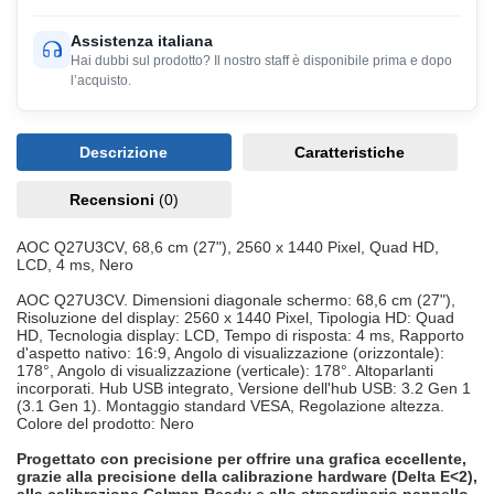
Assistenza italiana
Hai dubbi sul prodotto? Il nostro staff è disponibile prima e dopo
l’acquisto.
Descrizione
Caratteristiche
Recensioni
(0)
AOC Q27U3CV, 68,6 cm (27"), 2560 x 1440 Pixel, Quad HD,
LCD, 4 ms, Nero
AOC Q27U3CV. Dimensioni diagonale schermo: 68,6 cm (27"),
Risoluzione del display: 2560 x 1440 Pixel, Tipologia HD: Quad
HD, Tecnologia display: LCD, Tempo di risposta: 4 ms, Rapporto
d'aspetto nativo: 16:9, Angolo di visualizzazione (orizzontale):
178°, Angolo di visualizzazione (verticale): 178°. Altoparlanti
incorporati. Hub USB integrato, Versione dell'hub USB: 3.2 Gen 1
(3.1 Gen 1). Montaggio standard VESA, Regolazione altezza.
Colore del prodotto: Nero
Progettato con precisione per offrire una grafica eccellente,
grazie alla precisione della calibrazione hardware (Delta E<2),