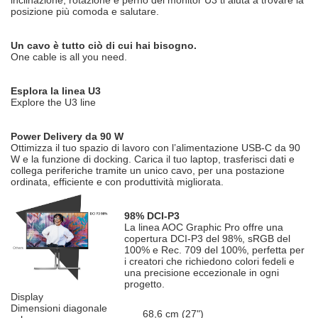
inclinazione, rotazione e perno del monitor U3 ti aiuta a trovare la
posizione più comoda e salutare.
Un cavo è tutto ciò di cui hai bisogno.
One cable is all you need.
Esplora la linea U3
Explore the U3 line
Power Delivery da 90 W
Ottimizza il tuo spazio di lavoro con l’alimentazione USB-C da 90
W e la funzione di docking. Carica il tuo laptop, trasferisci dati e
collega periferiche tramite un unico cavo, per una postazione
ordinata, efficiente e con produttività migliorata.
98% DCI-P3
La linea AOC Graphic Pro offre una
copertura DCI-P3 del 98%, sRGB del
100% e Rec. 709 del 100%, perfetta per
i creatori che richiedono colori fedeli e
una precisione eccezionale in ogni
progetto.
Display
Dimensioni diagonale
68,6 cm (27")