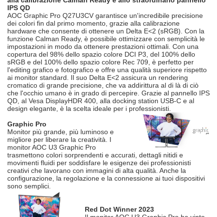
alla calibrazione Calman Ready e allo straordinario pannello
IPS QD
AOC Graphic Pro Q27U3CV garantisce un'incredibile precisione
dei colori fin dal primo momento, grazie alla calibrazione
hardware che consente di ottenere un Delta E<2 (sRGB). Con la
funzione Calman Ready, è possibile ottimizzare con semplicità le
impostazioni in modo da ottenere prestazioni ottimali. Con una
copertura del 98% dello spazio colore DCI P3, del 100% dello
sRGB e del 100% dello spazio colore Rec 709, è perfetto per
l'editing grafico e fotografico e offre una qualità superiore rispetto
ai monitor standard. Il suo Delta E<2 assicura un rendering
cromatico di grande precisione, che va addirittura al di là di ciò
che l'occhio umano è in grado di percepire. Grazie al pannello IPS
QD, al Vesa DisplayHDR 400, alla docking station USB-C e al
design elegante, è la scelta ideale per i professionisti.
Graphic Pro
Monitor più grande, più luminoso e
migliore per liberare la creatività. I
monitor AOC U3 Graphic Pro
trasmettono colori sorprendenti e accurati, dettagli nitidi e
movimenti fluidi per soddisfare le esigenze dei professionisti
creativi che lavorano con immagini di alta qualità. Anche la
configurazione, la regolazione e la connessione ai tuoi dispositivi
sono semplici.
Red Dot Winner 2023