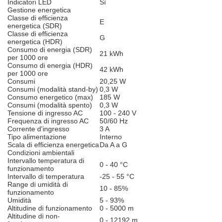
Indicatori LED
Sì
Gestione energetica
Classe di efficienza
E
energetica (SDR)
Classe di efficienza
G
energetica (HDR)
Consumo di energia (SDR)
21 kWh
per 1000 ore
Consumo di energia (HDR)
42 kWh
per 1000 ore
Consumi
20,25 W
Consumi (modalità stand-by)
0,3 W
Consumo energetico (max)
185 W
Consumi (modalità spento)
0,3 W
Tensione di ingresso AC
100 - 240 V
Frequenza di ingresso AC
50/60 Hz
Corrente d'ingresso
3 A
Tipo alimentazione
Interno
Scala di efficienza energetica
Da A a G
Condizioni ambientali
Intervallo temperatura di
0 - 40 °C
funzionamento
Intervallo di temperatura
-25 - 55 °C
Range di umidità di
10 - 85%
funzionamento
Umidità
5 - 93%
Altitudine di funzionamento
0 - 5000 m
Altitudine di non-
0 - 12192 m