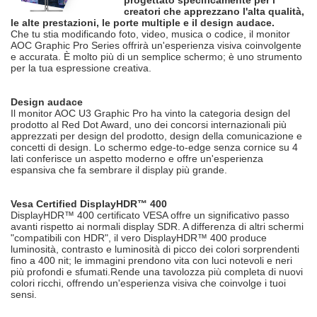
progettato specificamente per i
creatori che apprezzano l'alta qualità,
le alte prestazioni, le porte multiple e il design audace.
Che tu stia modificando foto, video, musica o codice, il monitor
AOC Graphic Pro Series offrirà un'esperienza visiva coinvolgente
e accurata. È molto più di un semplice schermo; è uno strumento
per la tua espressione creativa.
Design audace
Il monitor AOC U3 Graphic Pro ha vinto la categoria design del
prodotto al Red Dot Award, uno dei concorsi internazionali più
apprezzati per design del prodotto, design della comunicazione e
concetti di design. Lo schermo edge-to-edge senza cornice su 4
lati conferisce un aspetto moderno e offre un'esperienza
espansiva che fa sembrare il display più grande.
Vesa Certified DisplayHDR™ 400
DisplayHDR™ 400 certificato VESA offre un significativo passo
avanti rispetto ai normali display SDR. A differenza di altri schermi
"compatibili con HDR", il vero DisplayHDR™ 400 produce
luminosità, contrasto e luminosità di picco dei colori sorprendenti
fino a 400 nit; le immagini prendono vita con luci notevoli e neri
più profondi e sfumati.Rende una tavolozza più completa di nuovi
colori ricchi, offrendo un'esperienza visiva che coinvolge i tuoi
sensi.