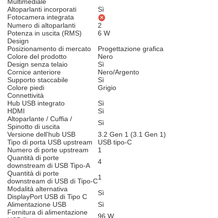
Multimediale
Altoparlanti incorporati
Sì
Fotocamera integrata
Numero di altoparlanti
2
Potenza in uscita (RMS)
6 W
Design
Posizionamento di mercato
Progettazione grafica
Colore del prodotto
Nero
Design senza telaio
Sì
Cornice anteriore
Nero/Argento
Supporto staccabile
Sì
Colore piedi
Grigio
Connettività
Hub USB integrato
Sì
HDMI
Sì
Altoparlante / Cuffia /
Sì
Spinotto di uscita
Versione dell'hub USB
3.2 Gen 1 (3.1 Gen 1)
Tipo di porta USB upstream
USB tipo-C
Numero di porte upstream
1
Quantità di porte
4
downstream di USB Tipo-A
Quantità di porte
1
downstream di USB di Tipo-C
Modalità alternativa
Sì
DisplayPort USB di Tipo C
Alimentazione USB
Sì
Fornitura di alimentazione
96 W