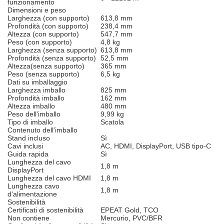
funzionamento
Dimensioni e peso
Larghezza (con supporto)
613,8 mm
Profondità (con supporto)
238,4 mm
Altezza (con supporto)
547,7 mm
Peso (con supporto)
4,8 kg
Larghezza (senza supporto)
613,8 mm
Profondità (senza supporto)
52,5 mm
Altezza(senza supporto)
365 mm
Peso (senza supporto)
6,5 kg
Dati su imballaggio
Larghezza imballo
825 mm
Profondità imballo
162 mm
Altezza imballo
480 mm
Peso dell'imballo
9,99 kg
Tipo di imballo
Scatola
Contenuto dell'imballo
Stand incluso
Sì
Cavi inclusi
AC, HDMI, DisplayPort, USB tipo-C
Guida rapida
Sì
Lunghezza del cavo
1,8 m
DisplayPort
Lunghezza del cavo HDMI
1,8 m
Lunghezza cavo
1,8 m
d'alimentazione
Sostenibilità
Certificati di sostenibilità
EPEAT Gold, TCO
Non contiene
Mercurio, PVC/BFR