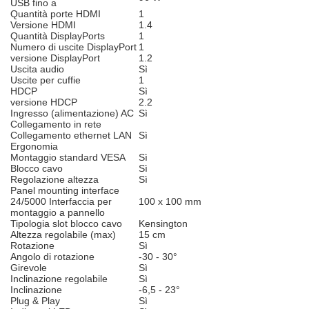
USB fino a
Quantità porte HDMI
1
Versione HDMI
1.4
Quantità DisplayPorts
1
Numero di uscite DisplayPort
1
versione DisplayPort
1.2
Uscita audio
Sì
Uscite per cuffie
1
HDCP
Sì
versione HDCP
2.2
Ingresso (alimentazione) AC
Sì
Collegamento in rete
Collegamento ethernet LAN
Sì
Ergonomia
Montaggio standard VESA
Sì
Blocco cavo
Sì
Regolazione altezza
Sì
Panel mounting interface
24/5000 Interfaccia per
100 x 100 mm
montaggio a pannello
Tipologia slot blocco cavo
Kensington
Altezza regolabile (max)
15 cm
Rotazione
Sì
Angolo di rotazione
-30 - 30°
Girevole
Sì
Inclinazione regolabile
Sì
Inclinazione
-6,5 - 23°
Plug & Play
Sì