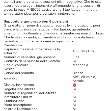
ottimali anche durante le sessioni più impegnative. Che tu stia
lavorando a progetti intensivi o affrontando lunghe sessioni di
gioco, la base MNBC23 assicura che il tuo laptop rimanga a
temperature ideali per prestazioni ininterrotte.
Supporto ergonomico con 6 posizioni
Grazie alla funzione di supporto regolabile in 6 posizioni, puoi
trovare la postura perfetta per il tuo laptop, garantendo
un'ergonomia ottimale anche durante lunghe sessioni di utilizzo.
Che tu stia giocando, scrivendo o studiando, questa base ti
garantirà comfort e benessere in ogni momento.
Prestazione
Capienza massima dimensioni dello
40,6 cm (16")
schermo
Numero di ventilatori già presenti
6 pz
Controllo della velocità della ventola
Sì
Tipo di controllo
Manopola
Design
Colore del prodotto
Bianco
ABS, Alluminio,
Materiali
Acciaio
Display incorporato
Regolazione altezza
Sì
Numero di regolazioni dell'altezza
6
Interrutore On/Off
Sì
Illuminazione
Sì
Porta smartphone
Sì
colore d'illuminazione
Blu