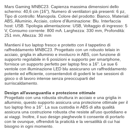
Mars Gaming MNBC23. Capienza massima dimensioni dello
schermo: 40,6 cm (16"), Numero di ventilatori già presenti: 6 pz,
Tipo di controllo: Manopola. Colore del prodotto: Bianco, Materiali:
ABS, Alluminio, Acciaio, colore d'illuminazione: Blu. Interfaccia
host: USB. Tipologia alimentazione: USB, Voltaggio di ingresso: 5
V, Consumo corrente: 800 mA. Larghezza: 330 mm, Profondità:
251 mm, Altezza: 30 mm
Mantieni il tuo laptop fresco e protetto con il tappetino di
raffreddamento MNBC23. Progettato con un robusto telaio in
acciaio, griglia in alluminio e involucro in ABS, con funzione di
supporto regolabile in 6 posizioni e supporto per smartphone,
fornisce un supporto perfetto per laptop fino a 16". Le sue 6
ventole con illuminazione LED blu assicurano un raffreddamento
potente ed efficiente, consentendoti di goderti le tue sessioni di
gioco o di lavoro intense senza preoccuparti del
surriscaldamento.
Design all'avanguardia e protezione ottimale
Progettato con una robusta struttura in acciaio e una griglia in
alluminio, questo supporto assicura una protezione ottimale per il
tuo laptop fino a 16". La sua custodia in ABS di alta qualità
assicura una costruzione robusta che resiste all'uso quotidiano e
ai viaggi. Inoltre, il suo design pieghevole ti consente di portarlo
con te ovunque, offrendoti la praticità e la versatilità di cui hai
bisogno in ogni momento.