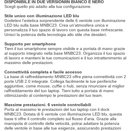
DISPONIBILE IN DUE VERSIONI
IN BIANCO E NERO
Scegli quello più adatto alla tua configurazione.
Stile unico con illuminazione LED blu
Godetevi l'estetica sorprendente delle 6 ventole con illuminazione
LED blu sulla base MNBC23. Crea un'atmosfera unica e
personalizza il tuo spazio di lavoro con questa base rinfrescante.
Unisci la potenza della tecnologia allo stile che desideri.
Supporto per smartphone
Tieni il tuo smartphone sempre visibile e a portata di mano grazie
al supporto integrato nella base MNBC23. Organizza il tuo spazio
di lavoro e mantieni le tue comunicazioni e il tuo intrattenimento al
massimo delle prestazioni.
Connettività completa e facile accesso
La base di raffreddamento MNBC23 offre piena connettività con 2
porte USB 2.0 integrate. Collega facilmente le tue periferiche
aggiuntive, come mouse, cuffie o hub, senza rinunciare al miglior
raffreddamento del tuo laptop. Tieni tutto a portata di mano
ottimizzando al contempo le prestazioni del tuo team.
Massime prestazioni. 6 ventole controllabili
Porta al massimo le prestazioni del tuo laptop con il dock
MNBC23. Dotata di 6 ventole con illuminazione LED blu, questa
base ti offre il controllo completo sul flusso d'aria. Grazie alla
manopola di controllo della velocità, potrai adattare la potenza
delle ventole in base alle tue esigenze, assicurando prestazioni