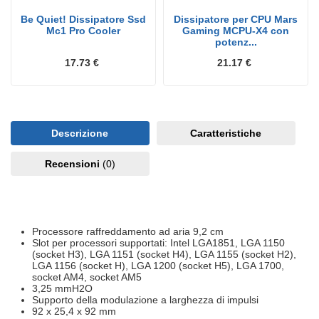
Be Quiet! Dissipatore Ssd
Dissipatore per CPU Mars
Mc1 Pro Cooler
Gaming MCPU-X4 con
potenz...
17.73 €
21.17 €
Descrizione
Caratteristiche
Recensioni
(0)
Processore raffreddamento ad aria 9,2 cm
Slot per processori supportati: Intel LGA1851, LGA 1150
(socket H3), LGA 1151 (socket H4), LGA 1155 (socket H2),
LGA 1156 (socket H), LGA 1200 (socket H5), LGA 1700,
socket AM4, socket AM5
3,25 mmH2O
Supporto della modulazione a larghezza di impulsi
92 x 25,4 x 92 mm