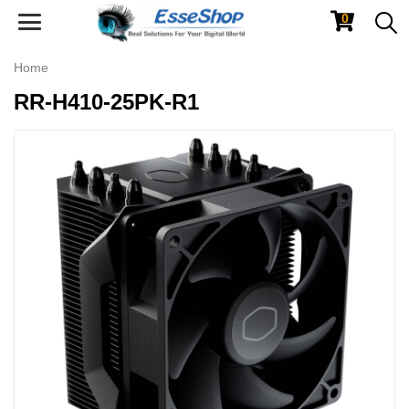
0
Toggle
navigation
Home
RR-H410-25PK-R1