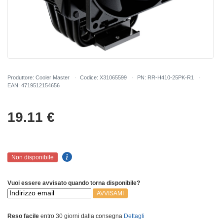
Produttore: Cooler Master
Codice: X31065599
PN: RR-H410-25PK-R1
EAN: 4719512154656
19.11
€
Non disponibile
Vuoi essere avvisato quando torna disponibile?
AVVISAMI
Reso facile
entro 30 giorni dalla consegna
Dettagli