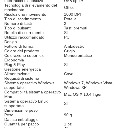
Interfaccia dispositivo
USB tipo A
Tecnologia di rilevamento del
Ottico
movimento
Risoluzione movimento
1000 DPI
Tipo di scorimmento
Rotella
Numero di tasti
2
Tipo di pulsanti
Tasti premuti
Rotella di scorrimento
Sì
Utilizzo raccomandato
PC
Design
Fattore di forma
Ambidestro
Colore del prodotto
Grigio
Colorazione superficie
Monocromatico
Ergonomia
Plug & Play
Sì
Gestione energetica
Alimentazione
Cavo
Requisiti di sistema
Sistema operativo Windows
Windows 7, Windows Vista,
supportato
Windows XP
Compatibilità sistema operativo
Mac OS X 10.4 Tiger
Mac
Sistema operativo Linux
Sì
supportato
Dimensioni e peso
Peso
90 g
Dati su imballaggio
Quantità per pacco
1 pz