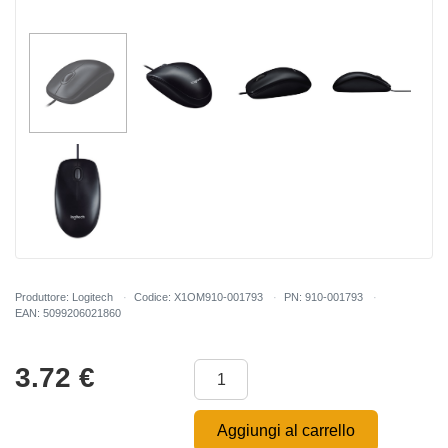
Produttore: Logitech
Codice: X1OM910-001793
PN: 910-001793
EAN: 5099206021860
3.72
€
Aggiungi al carrello