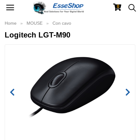
0
Toggle
navigation
Home
MOUSE
Con cavo
Logitech LGT-M90