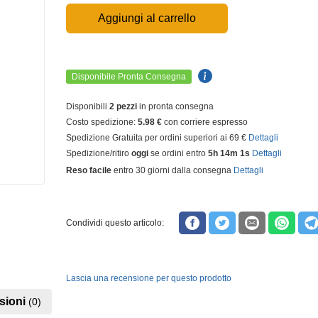
Aggiungi al carrello
Disponibile Pronta Consegna
Disponibili
2 pezzi
in pronta consegna
Costo spedizione:
5.98 €
con corriere espresso
Spedizione Gratuita per ordini superiori ai 69 €
Dettagli
Spedizione/ritiro
oggi
se ordini entro
5h 14m 1s
Dettagli
Reso facile
entro 30 giorni dalla consegna
Dettagli
Condividi questo articolo:
Lascia una recensione per questo prodotto
sioni
(0)