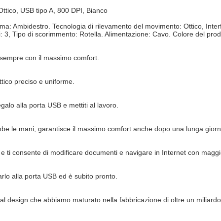
ttico, USB tipo A, 800 DPI, Bianco
ma: Ambidestro. Tecnologia di rilevamento del movimento: Ottico, Inter
ti: 3, Tipo di scorimmento: Rotella. Alimentazione: Cavo. Colore del pro
o sempre con il massimo comfort.
ttico preciso e uniforme.
alo alla porta USB e mettiti al lavoro.
mbe le mani, garantisce il massimo comfort anche dopo una lunga giorna
 e ti consente di modificare documenti e navigare in Internet con maggio
arlo alla porta USB ed è subito pronto.
 e al design che abbiamo maturato nella fabbricazione di oltre un miliar