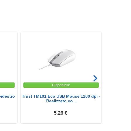
Disponibile
bidestro
Trust TM101 Eco USB Mouse 1200 dpi -
L
Realizzato co...
5.26 €