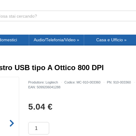
domestici
Audio/Telefonia/Video
»
Casa e Ufficio
»
ro USB tipo A Ottico 800 DPI
Produttore: Logitech
Codice: MC-910-003360
PN: 910-003360
EAN: 5099206041288
5.04
€