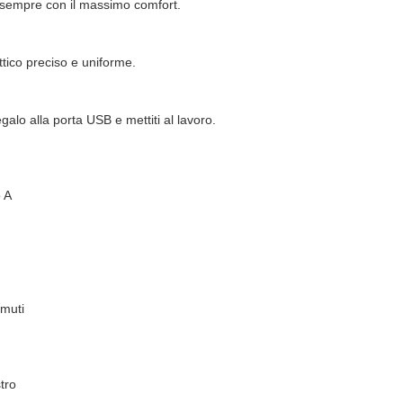
o sempre con il massimo comfort.
ttico preciso e uniforme.
alo alla porta USB e mettiti al lavoro.
 A
emuti
tro