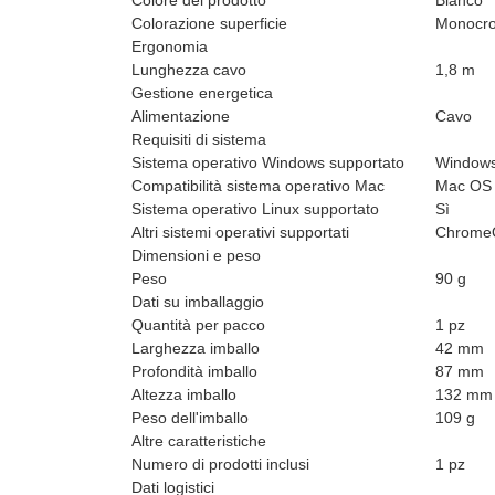
Colore del prodotto
Bianco
Colorazione superficie
Monocro
Ergonomia
Lunghezza cavo
1,8 m
Gestione energetica
Alimentazione
Cavo
Requisiti di sistema
Sistema operativo Windows supportato
Windows
Compatibilità sistema operativo Mac
Mac OS 
Sistema operativo Linux supportato
Sì
Altri sistemi operativi supportati
Chrome
Dimensioni e peso
Peso
90 g
Dati su imballaggio
Quantità per pacco
1 pz
Larghezza imballo
42 mm
Profondità imballo
87 mm
Altezza imballo
132 mm
Peso dell'imballo
109 g
Altre caratteristiche
Numero di prodotti inclusi
1 pz
Dati logistici