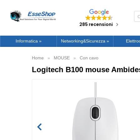
285 recensioni
Informatica
»
Networking&Sicurezza
»
Elettro
Home
MOUSE
Con cavo
Logitech B100 mouse Ambidest