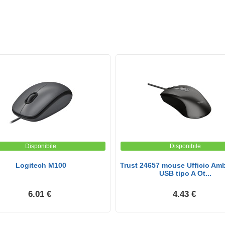
Disponibile
Disponibile
Logitech M100
Trust 24657 mouse Ufficio Am
USB tipo A Ot...
6.01 €
4.43 €