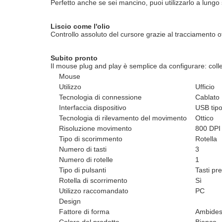
Perfetto anche se sei mancino, puoi utilizzarlo a lung
Liscio come l'olio
Controllo assoluto del cursore grazie al tracciamento o
Subito pronto
Il mouse plug and play è semplice da configurare: colleg
Mouse
Utilizzo
Ufficio
Tecnologia di connessione
Cablato
Interfaccia dispositivo
USB tipo
Tecnologia di rilevamento del movimento
Ottico
Risoluzione movimento
800 DPI
Tipo di scorimmento
Rotella
Numero di tasti
3
Numero di rotelle
1
Tipo di pulsanti
Tasti pr
Rotella di scorrimento
Sì
Utilizzo raccomandato
PC
Design
Fattore di forma
Ambides