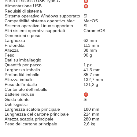
Porta di ricarica USB Type-C
Alimentazione USB
Requisiti di sistema
Sistema operativo Windows supportato
Sì
Compatibilità sistema operativo Mac
MacOS
Sistema operativo Linux supportato
Sì
Altri sistemi operativi supportati
ChromeOS
Dimensioni e peso
Larghezza
62 mm
Profondità
113 mm
Altezza
38 mm
Peso
90 g
Dati su imballaggio
Quantità per pacco
1 pz
Larghezza imballo
41,3 mm
Profondità imballo
85,7 mm
Altezza imballo
132,7 mm
Peso dell'imballo
121,2 g
Contenuto dell'imballo
Batterie incluse
Guida utente
Sì
Dati logistici
Larghezza scatola principale
180 mm
Lunghezza del cartone principale
214 mm
Altezza scatola principale
280 mm
Peso del cartone principale
2,6 kg