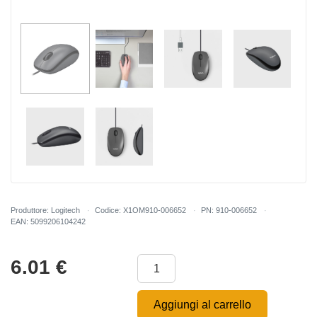
Produttore: Logitech
Codice: X1OM910-006652
PN: 910-006652
EAN: 5099206104242
6.01
€
Aggiungi al carrello