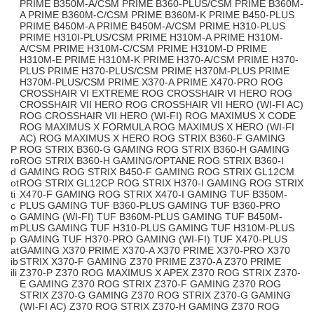
PRIME B350M-A/CSM PRIME B360-PLUS/CSM PRIME B360M-
A PRIME B360M-C/CSM PRIME B360M-K PRIME B450-PLUS
PRIME B450M-A PRIME B450M-A/CSM PRIME H310-PLUS
PRIME H310I-PLUS/CSM PRIME H310M-A PRIME H310M-
A/CSM PRIME H310M-C/CSM PRIME H310M-D PRIME
H310M-E PRIME H310M-K PRIME H370-A/CSM PRIME H370-
PLUS PRIME H370-PLUS/CSM PRIME H370M-PLUS PRIME
H370M-PLUS/CSM PRIME X370-A PRIME X470-PRO ROG
CROSSHAIR VI EXTREME ROG CROSSHAIR VI HERO ROG
CROSSHAIR VII HERO ROG CROSSHAIR VII HERO (WI-FI AC)
ROG CROSSHAIR VII HERO (WI-FI) ROG MAXIMUS X CODE
ROG MAXIMUS X FORMULA ROG MAXIMUS X HERO (WI-FI
AC) ROG MAXIMUS X HERO ROG STRIX B360-F GAMING
P
ROG STRIX B360-G GAMING ROG STRIX B360-H GAMING
ro
ROG STRIX B360-H GAMING/OPTANE ROG STRIX B360-I
d
GAMING ROG STRIX B450-F GAMING ROG STRIX GL12CM
ot
ROG STRIX GL12CP ROG STRIX H370-I GAMING ROG STRIX
ti
X470-F GAMING ROG STRIX X470-I GAMING TUF B350M-
c
PLUS GAMING TUF B360-PLUS GAMING TUF B360-PRO
o
GAMING (WI-FI) TUF B360M-PLUS GAMING TUF B450M-
m
PLUS GAMING TUF H310-PLUS GAMING TUF H310M-PLUS
p
GAMING TUF H370-PRO GAMING (WI-FI) TUF X470-PLUS
at
GAMING X370 PRIME X370-A X370 PRIME X370-PRO X370
ib
STRIX X370-F GAMING Z370 PRIME Z370-A Z370 PRIME
ili
Z370-P Z370 ROG MAXIMUS X APEX Z370 ROG STRIX Z370-
E GAMING Z370 ROG STRIX Z370-F GAMING Z370 ROG
STRIX Z370-G GAMING Z370 ROG STRIX Z370-G GAMING
(WI-FI AC) Z370 ROG STRIX Z370-H GAMING Z370 ROG