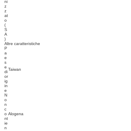
ni
z
z
at
o
(
S
A
)
Altre caratteristiche
P
a
e
s
e
Taiwan
di
or
ig
in
e
N
o
n
c
o
Alogena
nt
ie
n