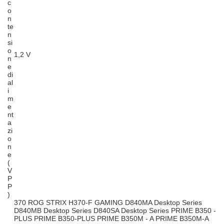
c
o
n
te
n
si
o
1,2 V
n
e
di
al
i
m
e
nt
a
zi
o
n
e
(
V
P
P
)
370 ROG STRIX H370-F GAMING D840MA Desktop Series
D840MB Desktop Series D840SA Desktop Series PRIME B350 -
PLUS PRIME B350-PLUS PRIME B350M - A PRIME B350M-A