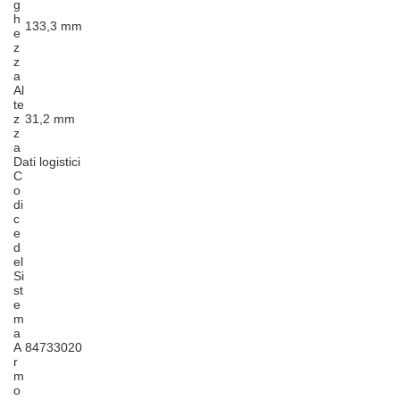
g
h
133,3 mm
e
z
z
a
Al
te
z
31,2 mm
z
a
Dati logistici
C
o
di
c
e
d
el
Si
st
e
m
a
A
84733020
r
m
o