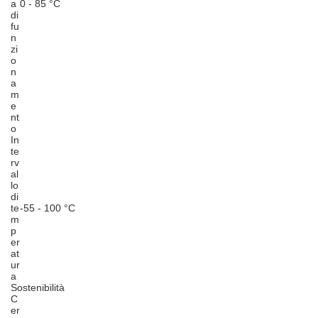
a
0 - 85 °C
di
fu
n
zi
o
n
a
m
e
nt
o
In
te
rv
al
lo
di
te
-55 - 100 °C
m
p
er
at
ur
a
Sostenibilità
C
er