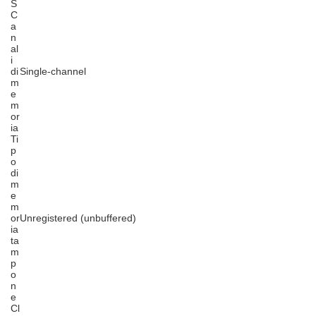
S
C
a
n
al
i
di
Single-channel
m
e
m
or
ia
Ti
p
o
di
m
e
m
or
Unregistered (unbuffered)
ia
ta
m
p
o
n
e
Cl