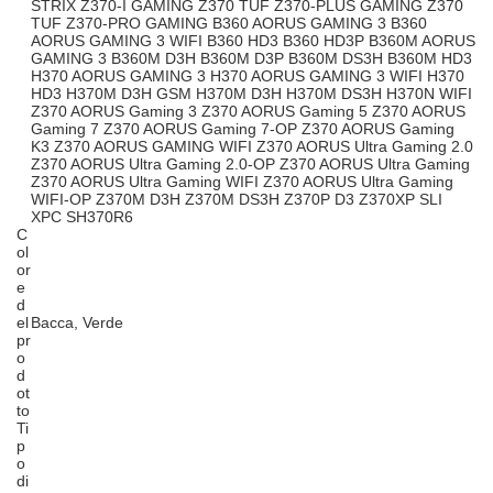
STRIX Z370-I GAMING Z370 TUF Z370-PLUS GAMING Z370
TUF Z370-PRO GAMING B360 AORUS GAMING 3 B360
AORUS GAMING 3 WIFI B360 HD3 B360 HD3P B360M AORUS
GAMING 3 B360M D3H B360M D3P B360M DS3H B360M HD3
H370 AORUS GAMING 3 H370 AORUS GAMING 3 WIFI H370
HD3 H370M D3H GSM H370M D3H H370M DS3H H370N WIFI
Z370 AORUS Gaming 3 Z370 AORUS Gaming 5 Z370 AORUS
Gaming 7 Z370 AORUS Gaming 7-OP Z370 AORUS Gaming
K3 Z370 AORUS GAMING WIFI Z370 AORUS Ultra Gaming 2.0
Z370 AORUS Ultra Gaming 2.0-OP Z370 AORUS Ultra Gaming
Z370 AORUS Ultra Gaming WIFI Z370 AORUS Ultra Gaming
WIFI-OP Z370M D3H Z370M DS3H Z370P D3 Z370XP SLI
XPC SH370R6
C
ol
or
e
d
el
Bacca, Verde
pr
o
d
ot
to
Ti
p
o
di