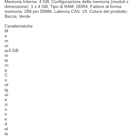
Memoria Interna: 4 GB, Configurazione della memoria (moduli x
dimensione): 1 x 4 GB, Tipo di RAM: DDR4, Fattore di forma
memoria: 288-pin DIMM, Latenza CAS: 19, Colore del prodotto:
Bacca, Verde
Caratteristiche
M
e
m
or
ia
4 GB
In
te
rn
a
C
o
nf
ig
ur
a
zi
o
n
e
d
el
la