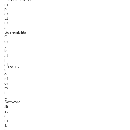
m
p
er
at
ur
a
Sostenibilità
C
er
tif
ic
at
i
di
RoHS
c
o
nf
or
m
it
à
Software
Si
st
e
m
a
o