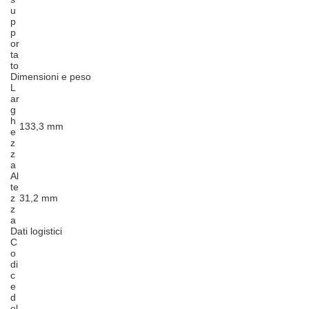
u
p
p
or
ta
to
Dimensioni e peso
L
ar
g
h
133,3 mm
e
z
z
a
Al
te
z
31,2 mm
z
a
Dati logistici
C
o
di
c
e
d
el