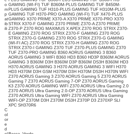
o
GAMING (WI-FI) TUF B360M-PLUS GAMING TUF B450M-
m
PLUS GAMING TUF H310-PLUS GAMING TUF H310M-PLUS
p
GAMING TUF H370-PRO GAMING (WI-FI) TUF X470-PLUS
at
GAMING X370 PRIME X370-A X370 PRIME X370-PRO X370
ib
STRIX X370-F GAMING Z370 PRIME Z370-A Z370 PRIME
ili
Z370-P Z370 ROG MAXIMUS X APEX Z370 ROG STRIX Z370-
E GAMING Z370 ROG STRIX Z370-F GAMING Z370 ROG
STRIX Z370-G GAMING Z370 ROG STRIX Z370-G GAMING
(WI-FI AC) Z370 ROG STRIX Z370-H GAMING Z370 ROG
STRIX Z370-I GAMING Z370 TUF Z370-PLUS GAMING Z370
TUF Z370-PRO GAMING B360 AORUS GAMING 3 B360
AORUS GAMING 3 WIFI B360 HD3 B360 HD3P B360M AORUS
GAMING 3 B360M D3H B360M D3P B360M DS3H B360M HD3
H370 AORUS GAMING 3 H370 AORUS GAMING 3 WIFI H370
HD3 H370M D3H GSM H370M D3H H370M DS3H H370N WIFI
Z370 AORUS Gaming 3 Z370 AORUS Gaming 5 Z370 AORUS
Gaming 7 Z370 AORUS Gaming 7-OP Z370 AORUS Gaming
K3 Z370 AORUS GAMING WIFI Z370 AORUS Ultra Gaming 2.0
Z370 AORUS Ultra Gaming 2.0-OP Z370 AORUS Ultra Gaming
Z370 AORUS Ultra Gaming WIFI Z370 AORUS Ultra Gaming
WIFI-OP Z370M D3H Z370M DS3H Z370P D3 Z370XP SLI
XPC SH370R6
C
ol
or
e
d
el
Bacca, Verde