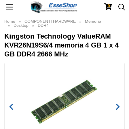
0
Toggle
navigation
Home
COMPONENTI HARDWARE
Memorie
Desktop
DDR4
Kingston Technology ValueRAM
KVR26N19S6/4 memoria 4 GB 1 x 4
GB DDR4 2666 MHz