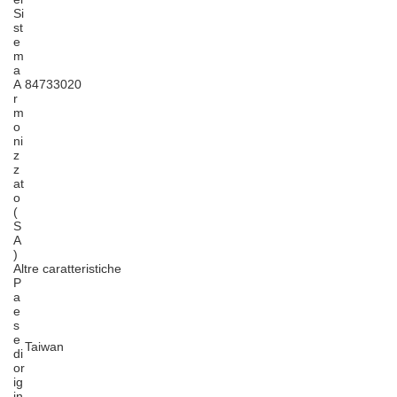
Si
st
e
m
a
A
84733020
r
m
o
ni
z
z
at
o
(
S
A
)
Altre caratteristiche
P
a
e
s
e
Taiwan
di
or
ig
in