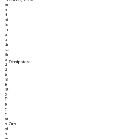
pr
o
d
ot
to
Ti
p
o
di
ra
ffr
e
Dissipatore
d
d
a
m
e
nt
o
Pl
a
c
c
at
o
Oro
pi
o
m