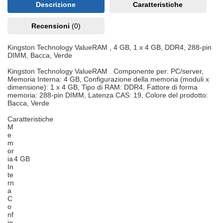
Descrizione
Caratteristiche
Recensioni
(0)
Kingston Technology ValueRAM , 4 GB, 1 x 4 GB, DDR4, 288-pin
DIMM, Bacca, Verde
Kingston Technology ValueRAM . Componente per: PC/server,
Memoria Interna: 4 GB, Configurazione della memoria (moduli x
dimensione): 1 x 4 GB, Tipo di RAM: DDR4, Fattore di forma
memoria: 288-pin DIMM, Latenza CAS: 19, Colore del prodotto:
Bacca, Verde
Caratteristiche
M
e
m
or
ia
4 GB
In
te
rn
a
C
o
nf
ig