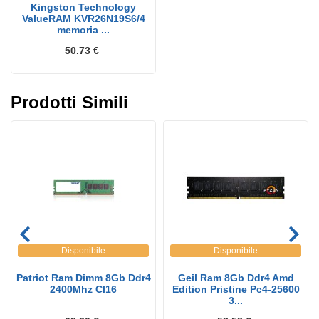
Kingston Technology
ValueRAM KVR26N19S6/4
memoria ...
50.73 €
Prodotti Simili
Disponibile
Disponibile
Patriot Ram Dimm 8Gb Ddr4
Geil Ram 8Gb Ddr4 Amd
2400Mhz Cl16
Edition Pristine Pc4-25600
3...