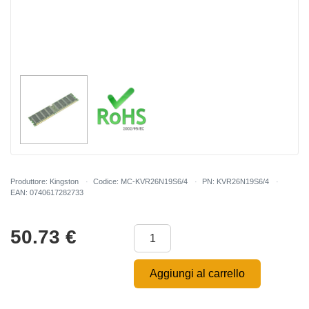
Produttore: Kingston
Codice: MC-KVR26N19S6/4
PN: KVR26N19S6/4
EAN: 0740617282733
50.73
€
Aggiungi al carrello