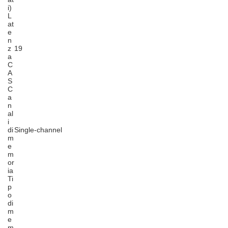
i)
L
at
e
n
z
19
a
C
A
S
C
a
n
al
i
di
Single-channel
m
e
m
or
ia
Ti
p
o
di
m
e
m