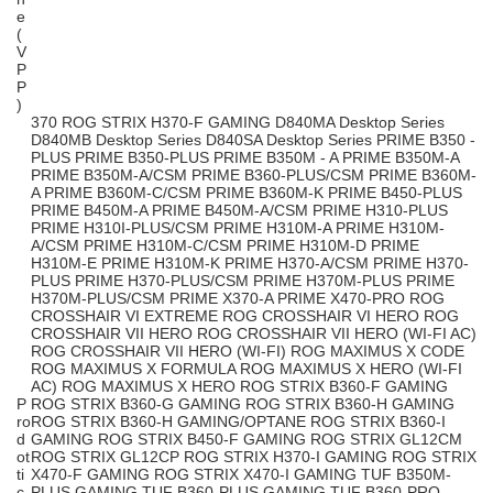
e
(
V
P
P
)
370 ROG STRIX H370-F GAMING D840MA Desktop Series
D840MB Desktop Series D840SA Desktop Series PRIME B350 -
PLUS PRIME B350-PLUS PRIME B350M - A PRIME B350M-A
PRIME B350M-A/CSM PRIME B360-PLUS/CSM PRIME B360M-
A PRIME B360M-C/CSM PRIME B360M-K PRIME B450-PLUS
PRIME B450M-A PRIME B450M-A/CSM PRIME H310-PLUS
PRIME H310I-PLUS/CSM PRIME H310M-A PRIME H310M-
A/CSM PRIME H310M-C/CSM PRIME H310M-D PRIME
H310M-E PRIME H310M-K PRIME H370-A/CSM PRIME H370-
PLUS PRIME H370-PLUS/CSM PRIME H370M-PLUS PRIME
H370M-PLUS/CSM PRIME X370-A PRIME X470-PRO ROG
CROSSHAIR VI EXTREME ROG CROSSHAIR VI HERO ROG
CROSSHAIR VII HERO ROG CROSSHAIR VII HERO (WI-FI AC)
ROG CROSSHAIR VII HERO (WI-FI) ROG MAXIMUS X CODE
ROG MAXIMUS X FORMULA ROG MAXIMUS X HERO (WI-FI
AC) ROG MAXIMUS X HERO ROG STRIX B360-F GAMING
P
ROG STRIX B360-G GAMING ROG STRIX B360-H GAMING
ro
ROG STRIX B360-H GAMING/OPTANE ROG STRIX B360-I
d
GAMING ROG STRIX B450-F GAMING ROG STRIX GL12CM
ot
ROG STRIX GL12CP ROG STRIX H370-I GAMING ROG STRIX
ti
X470-F GAMING ROG STRIX X470-I GAMING TUF B350M-
c
PLUS GAMING TUF B360-PLUS GAMING TUF B360-PRO