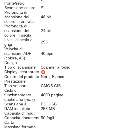
Sì
fronte/retro
Scansione colore
Sì
Profondità di
scansione del
48 bit
colore in entrata
Profondità di
scansione del
24 bit
colore in uscita
Livelli di scala di
256
grigi
Velocità di
scansione ADF
40 ppm
(colore, A3)
Design
Tipo di scansione
Scanner a foglio
Display incorporato
Colore del prodotto
Nero, Bianco
Prestazione
Tipo sensore
CMOS CIS
Ciclo di
funzionamento
4000 pagine
quotidiano (max)
Scansione a
PC, USB
RAM installata
256 MB
Capacità di input
Capacità documenti
50 fogli
Carta
Massimo formato