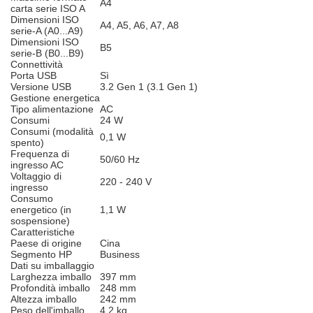
A4
carta serie ISO A
Dimensioni ISO
A4, A5, A6, A7, A8
serie-A (A0...A9)
Dimensioni ISO
B5
serie-B (B0...B9)
Connettività
Porta USB
Sì
Versione USB
3.2 Gen 1 (3.1 Gen 1)
Gestione energetica
Tipo alimentazione
AC
Consumi
24 W
Consumi (modalità
0,1 W
spento)
Frequenza di
50/60 Hz
ingresso AC
Voltaggio di
220 - 240 V
ingresso
Consumo
energetico (in
1,1 W
sospensione)
Caratteristiche
Paese di origine
Cina
Segmento HP
Business
Dati su imballaggio
Larghezza imballo
397 mm
Profondità imballo
248 mm
Altezza imballo
242 mm
Peso dell'imballo
4,2 kg