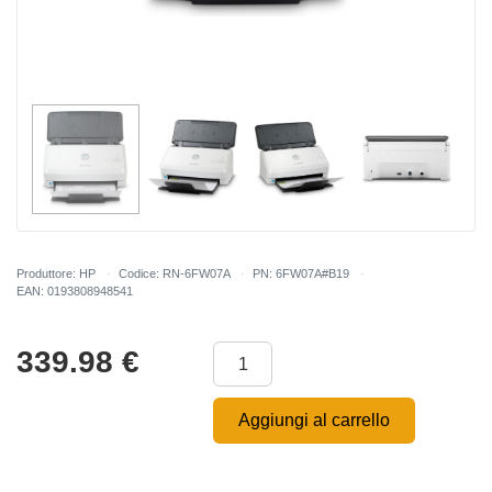
Produttore: HP
Codice: RN-6FW07A
PN: 6FW07A#B19
EAN: 0193808948541
339.98
€
Aggiungi al carrello