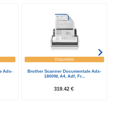
Disponibile
e Ads-
Brother Scanner Documentale Ads-
Brother Sca
1800W, A4, Adf, Fr...
319.42 €