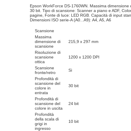
Epson WorkForce DS-1760WN. Massima dimensione di sca
30 bit. Tipo di scansione: Scanner a piano e ADF, Colo
pagine, Fonte di luce: LED RGB. Capacità di input stan
Dimensioni ISO serie-A (A0...A9): A4, A5, A6
Scansione
Massima
dimensione di
215,9 x 297 mm
scansione
Risoluzione di
scansione
1200 x 1200 DPI
ottica
Scansione
Sì
fronte/retro
Profondità di
scansione del
30 bit
colore in
entrata
Profondità di
scansione del
24 bit
colore in uscita
Profondità
della scala di
10 bit
grigi in
ingresso