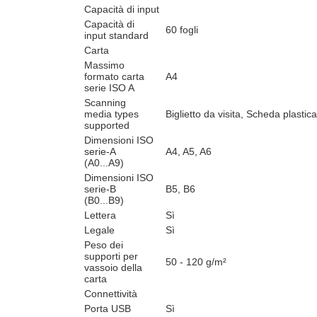
Capacità di input
Capacità di
60 fogli
input standard
Carta
Massimo
formato carta
A4
serie ISO A
Scanning
media types
Biglietto da visita, Scheda plastica
supported
Dimensioni ISO
serie-A
A4, A5, A6
(A0...A9)
Dimensioni ISO
serie-B
B5, B6
(B0...B9)
Lettera
Sì
Legale
Sì
Peso dei
supporti per
50 - 120 g/m²
vassoio della
carta
Connettività
Porta USB
Sì