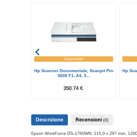
Disponibile
ale A4, Dual
Hp Scanner Documentale, Scanjet Pro
Hp Sca
..
3600 F1, A4, 3...
350.74 €
Descrizione
Recensioni
(0)
Epson WorkForce DS-1760WN, 215,9 x 297 mm, 1200 x 12