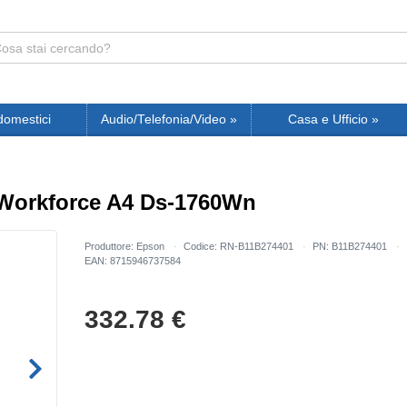
domestici
Audio/Telefonia/Video
»
Casa e Ufficio
»
Workforce A4 Ds-1760Wn
Produttore: Epson
Codice: RN-B11B274401
PN: B11B274401
EAN: 8715946737584
332.78
€