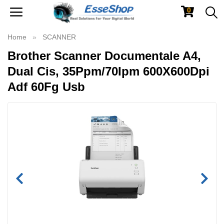
0
Toggle
navigation
Home
SCANNER
Brother Scanner Documentale A4,
Dual Cis, 35Ppm/70Ipm 600X600Dpi
Adf 60Fg Usb