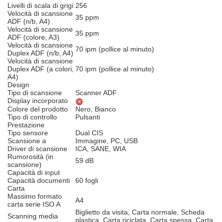
Livelli di scala di grigi
256
Velocità di scansione
35 ppm
ADF (n/b, A4)
Velocità di scansione
35 ppm
ADF (colore, A3)
Velocità di scansione
70 ipm (pollice al minuto)
Duplex ADF (n/b, A4)
Velocità di scansione
Duplex ADF (a colori,
70 ipm (pollice al minuto)
A4)
Design
Tipo di scansione
Scanner ADF
Display incorporato
Colore del prodotto
Nero, Bianco
Tipo di controllo
Pulsanti
Prestazione
Tipo sensore
Dual CIS
Scansione a
Immagine, PC, USB
Driver di scansione
ICA, SANE, WIA
Rumorosità (in
59 dB
scansione)
Capacità di input
Capacità documenti
60 fogli
Carta
Massimo formato
A4
carta serie ISO A
Biglietto da visita, Carta normale, Scheda
Scanning media
plastica, Carta riciclata, Carta spessa, Carta