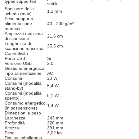
types supported
sottile
Spessore della
1,1 mm
scheda (max)
Peso supporto,
alimentazione
40 - 200 g/m²
manuale
Ampiezza massima
21,6 cm
di scansione
Lunghezza di
35,5 cm
scansione massima
Connettività
Porta USB
Sì
Versione USB
2.0
Gestione energetica
Tipo alimentazione
AC
Consumi
23 W
Consumi (modalità
5,4 W
stand-by)
Consumi (modalità
0,1 W
spento)
Consumo energetico
1,4 W
(in sospensione)
Dimensioni e peso
Larghezza
243 mm
Profondità
320 mm
Altezza
391 mm
Peso
3,02 kg
Dati su imballaggio