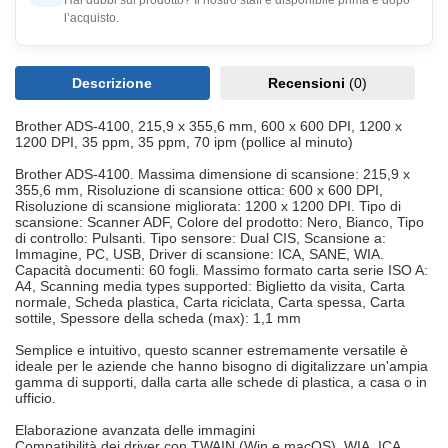
Hai dubbi sul prodotto? Il nostro staff è disponibile prima e dopo
l’acquisto.
Descrizione
Recensioni
(0)
Brother ADS-4100, 215,9 x 355,6 mm, 600 x 600 DPI, 1200 x
1200 DPI, 35 ppm, 35 ppm, 70 ipm (pollice al minuto)
Brother ADS-4100. Massima dimensione di scansione: 215,9 x
355,6 mm, Risoluzione di scansione ottica: 600 x 600 DPI,
Risoluzione di scansione migliorata: 1200 x 1200 DPI. Tipo di
scansione: Scanner ADF, Colore del prodotto: Nero, Bianco, Tipo
di controllo: Pulsanti. Tipo sensore: Dual CIS, Scansione a:
Immagine, PC, USB, Driver di scansione: ICA, SANE, WIA.
Capacità documenti: 60 fogli. Massimo formato carta serie ISO A:
A4, Scanning media types supported: Biglietto da visita, Carta
normale, Scheda plastica, Carta riciclata, Carta spessa, Carta
sottile, Spessore della scheda (max): 1,1 mm
Semplice e intuitivo, questo scanner estremamente versatile è
ideale per le aziende che hanno bisogno di digitalizzare un'ampia
gamma di supporti, dalla carta alle schede di plastica, a casa o in
ufficio.
Elaborazione avanzata delle immagini
Compatibilità dei driver con TWAIN (Win e macOS), WIA, ICA,