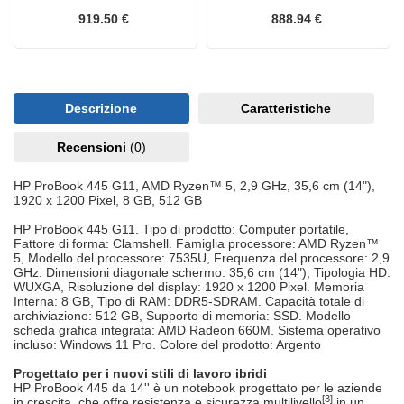
919.50 €
888.94 €
Descrizione
Caratteristiche
Recensioni
(0)
HP ProBook 445 G11, AMD Ryzen™ 5, 2,9 GHz, 35,6 cm (14"),
1920 x 1200 Pixel, 8 GB, 512 GB
HP ProBook 445 G11. Tipo di prodotto: Computer portatile,
Fattore di forma: Clamshell. Famiglia processore: AMD Ryzen™
5, Modello del processore: 7535U, Frequenza del processore: 2,9
GHz. Dimensioni diagonale schermo: 35,6 cm (14"), Tipologia HD:
WUXGA, Risoluzione del display: 1920 x 1200 Pixel. Memoria
Interna: 8 GB, Tipo di RAM: DDR5-SDRAM. Capacità totale di
archiviazione: 512 GB, Supporto di memoria: SSD. Modello
scheda grafica integrata: AMD Radeon 660M. Sistema operativo
incluso: Windows 11 Pro. Colore del prodotto: Argento
Progettato per i nuovi stili di lavoro ibridi
HP ProBook 445 da 14'' è un notebook progettato per le aziende
[3]
in crescita, che offre resistenza e sicurezza multilivello
in un