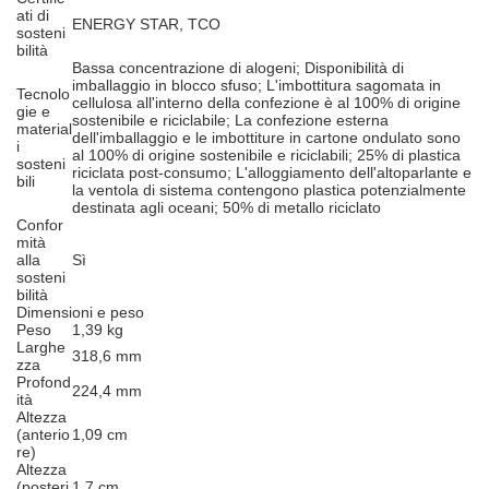
ati di
ENERGY STAR, TCO
sosteni
bilità
Bassa concentrazione di alogeni; Disponibilità di
imballaggio in blocco sfuso; L'imbottitura sagomata in
Tecnolo
cellulosa all'interno della confezione è al 100% di origine
gie e
sostenibile e riciclabile; La confezione esterna
material
dell'imballaggio e le imbottiture in cartone ondulato sono
i
al 100% di origine sostenibile e riciclabili; 25% di plastica
sosteni
riciclata post-consumo; L'alloggiamento dell'altoparlante e
bili
la ventola di sistema contengono plastica potenzialmente
destinata agli oceani; 50% di metallo riciclato
Confor
mità
alla
Sì
sosteni
bilità
Dimensioni e peso
Peso
1,39 kg
Larghe
318,6 mm
zza
Profond
224,4 mm
ità
Altezza
(anterio
1,09 cm
re)
Altezza
(posteri
1,7 cm