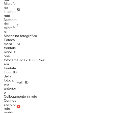
Microfo
no
Sì
incorpo
rato
Numero
dei
2
microfo
ni
Macchina fotografica
Fotoca
mera
Sì
frontale
Risoluzi
one
fotocam
1920 x 1080 Pixel
era
frontale
Tipo HD
della
fotocam
Full HD
era
anterior
e
Collegamento in rete
Connes
sione di
rete
mobile