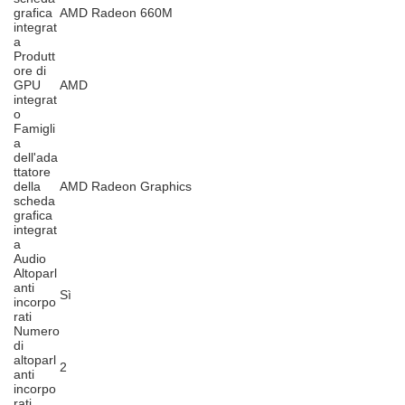
grafica
AMD Radeon 660M
integrat
a
Produtt
ore di
GPU
AMD
integrat
o
Famigli
a
dell'ada
ttatore
della
AMD Radeon Graphics
scheda
grafica
integrat
a
Audio
Altoparl
anti
Sì
incorpo
rati
Numero
di
altoparl
2
anti
incorpo
rati