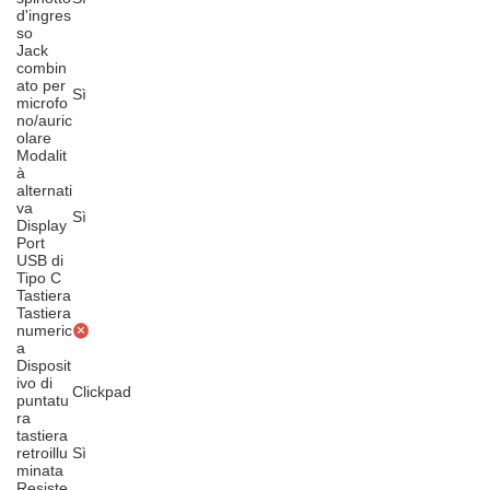
d'ingres
so
Jack
combin
ato per
Sì
microfo
no/auric
olare
Modalit
à
alternati
va
Sì
Display
Port
USB di
Tipo C
Tastiera
Tastiera
numeric
a
Disposit
ivo di
Clickpad
puntatu
ra
tastiera
retroillu
Sì
minata
Resiste