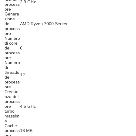
2,9 GHz
process
ore
Genera
zione
del
AMD Ryzen 7000 Series
process
ore
Numero
di core
del
6
process
ore
Numero
di
threads
12
del
process
ore
Freque
nza del
process
ore
4,5 GHz
turbo
massim
a
Cache
process
16 MB
ore