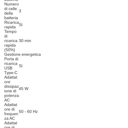
Numero
di celle
3
della
batteria
Ricarica
Sì
rapida
Tempo
di
ricarica
30 min
rapida
(50%)
Gestione energetica
Porta di
ricarica
Sì
USB
Type-C
Adattat
ore
dissipaz
45 W
ione di
potenza
AC
Adattat
ore di
50 - 60 Hz
frequen
za AC
Adattat
ore di