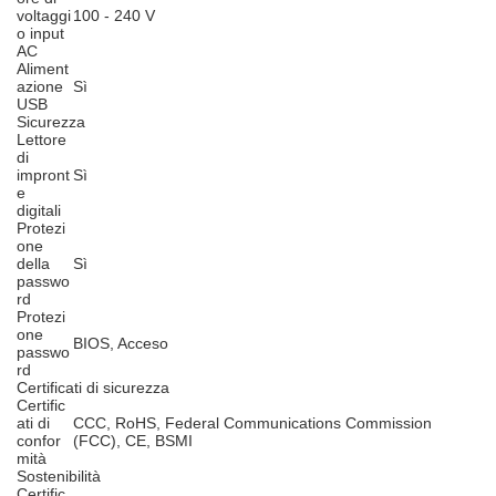
voltaggi
100 - 240 V
o input
AC
Aliment
azione
Sì
USB
Sicurezza
Lettore
di
impront
Sì
e
digitali
Protezi
one
della
Sì
passwo
rd
Protezi
one
BIOS, Acceso
passwo
rd
Certificati di sicurezza
Certific
ati di
CCC, RoHS, Federal Communications Commission
confor
(FCC), CE, BSMI
mità
Sostenibilità
Certific