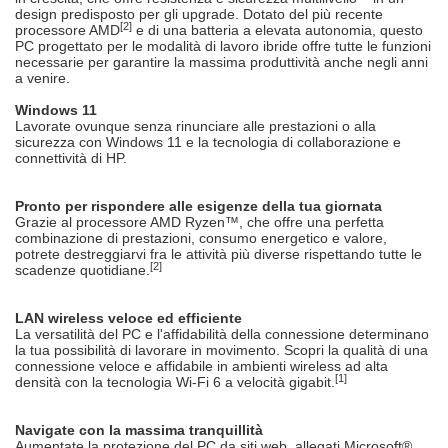
design predisposto per gli upgrade. Dotato del più recente
[2]
processore AMD
e di una batteria a elevata autonomia, questo
PC progettato per le modalità di lavoro ibride offre tutte le funzioni
necessarie per garantire la massima produttività anche negli anni
a venire.
Windows 11
Lavorate ovunque senza rinunciare alle prestazioni o alla
sicurezza con Windows 11 e la tecnologia di collaborazione e
connettività di HP.
Pronto per rispondere alle esigenze della tua giornata
Grazie al processore AMD Ryzen™, che offre una perfetta
combinazione di prestazioni, consumo energetico e valore,
potrete destreggiarvi fra le attività più diverse rispettando tutte le
[2]
scadenze quotidiane.
LAN wireless veloce ed efficiente
La versatilità del PC e l'affidabilità della connessione determinano
la tua possibilità di lavorare in movimento. Scopri la qualità di una
connessione veloce e affidabile in ambienti wireless ad alta
[1]
densità con la tecnologia Wi-Fi 6 a velocità gigabit.
Navigate con la massima tranquillità
Aumentate la protezione del PC da siti web, allegati Microsoft®