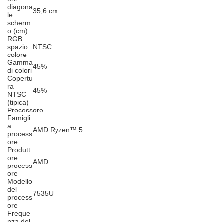
diagona
35,6 cm
le
scherm
o (cm)
RGB
spazio
NTSC
colore
Gamma
45%
di colori
Copertu
ra
45%
NTSC
(tipica)
Processore
Famigli
a
AMD Ryzen™ 5
process
ore
Produtt
ore
AMD
process
ore
Modello
del
7535U
process
ore
Freque
nza del