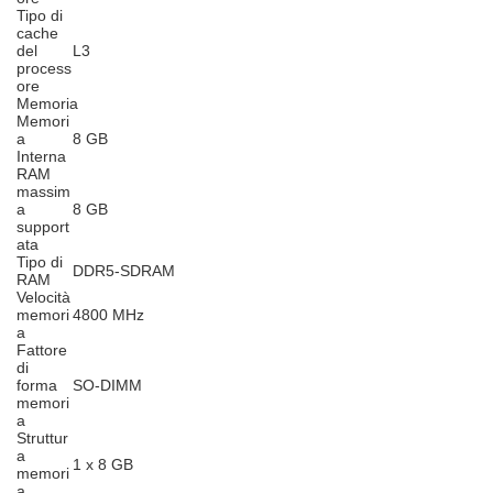
Tipo di
cache
del
L3
process
ore
Memoria
Memori
a
8 GB
Interna
RAM
massim
a
8 GB
support
ata
Tipo di
DDR5-SDRAM
RAM
Velocità
memori
4800 MHz
a
Fattore
di
forma
SO-DIMM
memori
a
Struttur
a
1 x 8 GB
memori
a