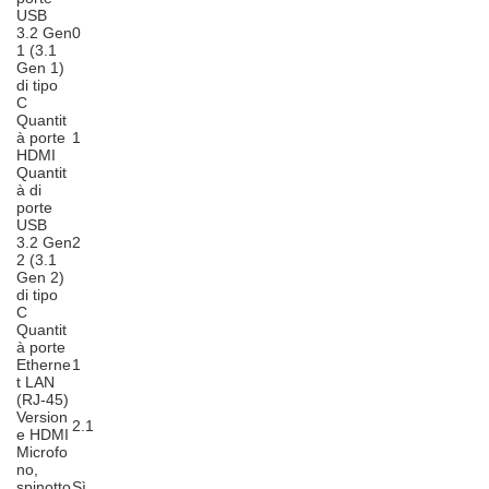
USB
3.2 Gen
0
1 (3.1
Gen 1)
di tipo
C
Quantit
à porte
1
HDMI
Quantit
à di
porte
USB
3.2 Gen
2
2 (3.1
Gen 2)
di tipo
C
Quantit
à porte
Etherne
1
t LAN
(RJ-45)
Version
2.1
e HDMI
Microfo
no,
spinotto
Sì