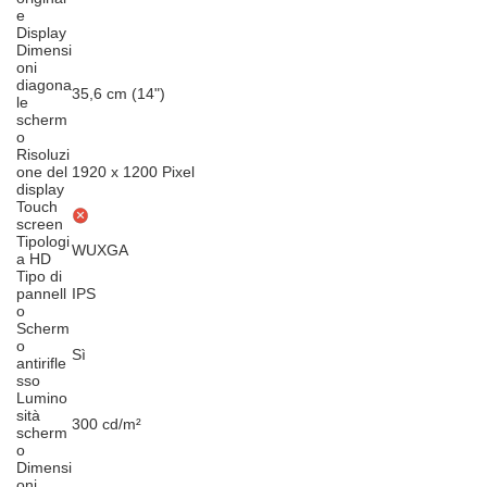
e
Display
Dimensi
oni
diagona
35,6 cm (14")
le
scherm
o
Risoluzi
one del
1920 x 1200 Pixel
display
Touch
screen
Tipologi
WUXGA
a HD
Tipo di
pannell
IPS
o
Scherm
o
Sì
antirifle
sso
Lumino
sità
300 cd/m²
scherm
o
Dimensi
oni