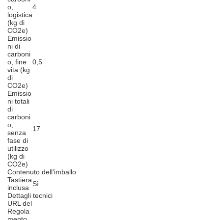
o,
4
logistica
(kg di
CO2e)
Emissio
ni di
carboni
o, fine
0,5
vita (kg
di
CO2e)
Emissio
ni totali
di
carboni
o,
17
senza
fase di
utilizzo
(kg di
CO2e)
Contenuto dell'imballo
Tastiera
Sì
inclusa
Dettagli tecnici
URL del
Regola
mento