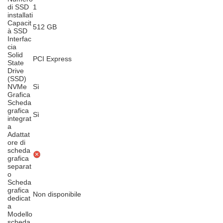
di SSD
1
installati
Capacit
512 GB
à SSD
Interfac
cia
Solid
PCI Express
State
Drive
(SSD)
NVMe
Sì
Grafica
Scheda
grafica
Sì
integrat
a
Adattat
ore di
scheda
grafica
separat
o
Scheda
grafica
Non disponibile
dedicat
a
Modello
scheda