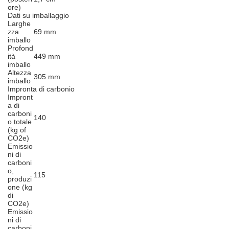
ore)
Dati su imballaggio
Larghe
zza
69 mm
imballo
Profond
ità
449 mm
imballo
Altezza
305 mm
imballo
Impronta di carbonio
Impront
a di
carboni
140
o totale
(kg of
CO2e)
Emissio
ni di
carboni
o,
115
produzi
one (kg
di
CO2e)
Emissio
ni di
carboni