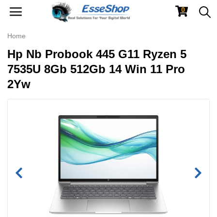
0
Toggle
navigation
Home
Hp Nb Probook 445 G11 Ryzen 5
7535U 8Gb 512Gb 14 Win 11 Pro
2Yw