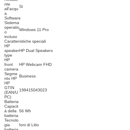
nte
Sì
all'acqu
a
Software
Sistema
operativ
Windows 11 Pro
o
incluso
Caratteristiche speciali
HP
speaker
HP Dual Speakers
type
HP
front
HP Webcam FHD
camera
Segme
Business
nto HP
HP
GTIN
198415043023
(EAN/U
PC)
Batteria
Capacit
à della
56 Wh
batteria
Tecnolo
gia
Ioni di Litio
batteria