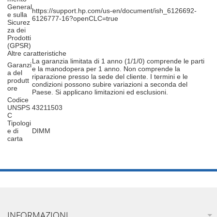
General
https://support.hp.com/us-en/document/ish_6126692-
e sulla
6126777-16?openCLC=true
Sicurez
za dei
Prodotti
(GPSR)
Altre caratteristiche
La garanzia limitata di 1 anno (1/1/0) comprende le parti
Garanzi
e la manodopera per 1 anno. Non comprende la
a del
riparazione presso la sede del cliente. I termini e le
produtt
condizioni possono subire variazioni a seconda del
ore
Paese. Si applicano limitazioni ed esclusioni.
Codice
UNSPS
43211503
C
Tipologi
e di
DIMM
carta
INFORMAZIONI