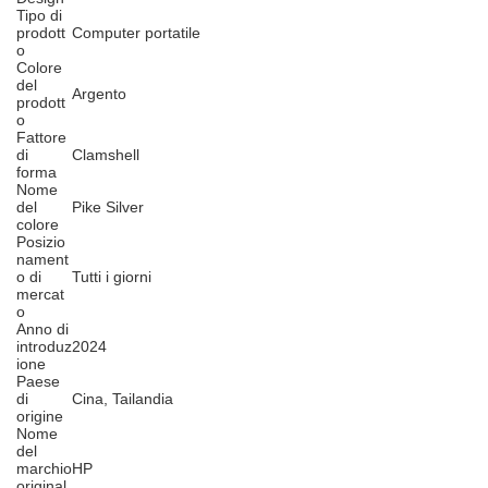
Tipo di
prodott
Computer portatile
o
Colore
del
Argento
prodott
o
Fattore
di
Clamshell
forma
Nome
del
Pike Silver
colore
Posizio
nament
o di
Tutti i giorni
mercat
o
Anno di
introduz
2024
ione
Paese
di
Cina, Tailandia
origine
Nome
del
marchio
HP
original