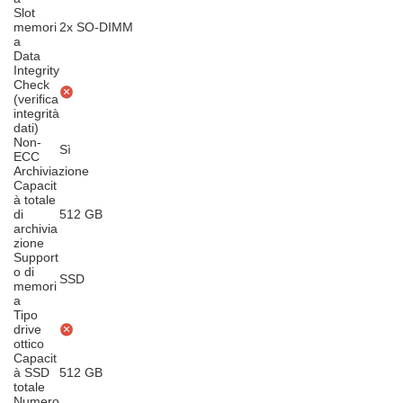
Slot
memori
2x SO-DIMM
a
Data
Integrity
Check
(verifica
integrità
dati)
Non-
Sì
ECC
Archiviazione
Capacit
à totale
di
512 GB
archivia
zione
Support
o di
SSD
memori
a
Tipo
drive
ottico
Capacit
à SSD
512 GB
totale
Numero