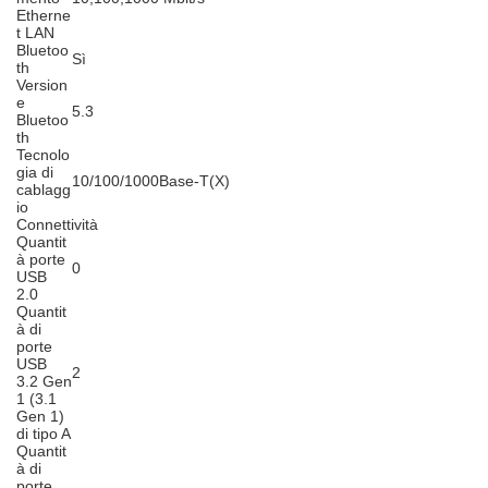
Etherne
t LAN
Bluetoo
Sì
th
Version
e
5.3
Bluetoo
th
Tecnolo
gia di
10/100/1000Base-T(X)
cablagg
io
Connettività
Quantit
à porte
0
USB
2.0
Quantit
à di
porte
USB
2
3.2 Gen
1 (3.1
Gen 1)
di tipo A
Quantit
à di
porte