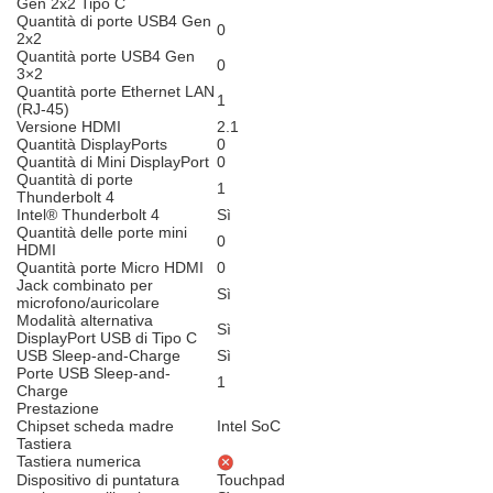
Gen 2x2 Tipo C
Quantità di porte USB4 Gen
0
2x2
Quantità porte USB4 Gen
0
3×2
Quantità porte Ethernet LAN
1
(RJ-45)
Versione HDMI
2.1
Quantità DisplayPorts
0
Quantità di Mini DisplayPort
0
Quantità di porte
1
Thunderbolt 4
Intel® Thunderbolt 4
Sì
Quantità delle porte mini
0
HDMI
Quantità porte Micro HDMI
0
Jack combinato per
Sì
microfono/auricolare
Modalità alternativa
Sì
DisplayPort USB di Tipo C
USB Sleep-and-Charge
Sì
Porte USB Sleep-and-
1
Charge
Prestazione
Chipset scheda madre
Intel SoC
Tastiera
Tastiera numerica
Dispositivo di puntatura
Touchpad