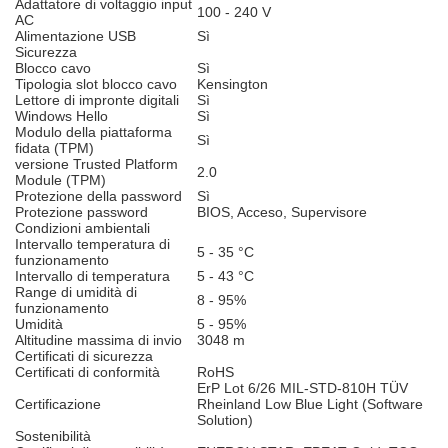
Adattatore di voltaggio input
100 - 240 V
AC
Alimentazione USB
Sì
Sicurezza
Blocco cavo
Sì
Tipologia slot blocco cavo
Kensington
Lettore di impronte digitali
Sì
Windows Hello
Sì
Modulo della piattaforma
Sì
fidata (TPM)
versione Trusted Platform
2.0
Module (TPM)
Protezione della password
Sì
Protezione password
BIOS, Acceso, Supervisore
Condizioni ambientali
Intervallo temperatura di
5 - 35 °C
funzionamento
Intervallo di temperatura
5 - 43 °C
Range di umidità di
8 - 95%
funzionamento
Umidità
5 - 95%
Altitudine massima di invio
3048 m
Certificati di sicurezza
Certificati di conformità
RoHS
ErP Lot 6/26 MIL-STD-810H TÜV
Certificazione
Rheinland Low Blue Light (Software
Solution)
Sostenibilità