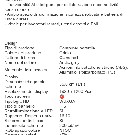
- Funzionalità AI intelligenti per collaborazione e connettività
senza sforzo
- Ampio spazio di archiviazione, sicurezza robusta e batteria di
lunga durata
- Ideale per lavoratori remoti, utenti esperti e PMI
Design
Tipo di prodotto
Computer portatile
Colore del prodotto
Grigio
Fattore di forma
Clamshell
Nome del colore
Arctic grey
Acrilonitrile butadiene stirene (ABS),
Materiale della scocca
Alluminio, Policarbonato (PC)
Display
Dimensioni diagonale
35,6 cm (14")
schermo
Risoluzione del display
1920 x 1200 Pixel
Touch screen
Tipologia HD
WUXGA
Tipo di pannello
IPS
Retroilluminazione a LED
Sì
Rapporto d'aspetto nativo
16:10
Schermo antiriflesso
Sì
Luminosità schermo
300 cd/m²
RGB spazio colore
NTSC