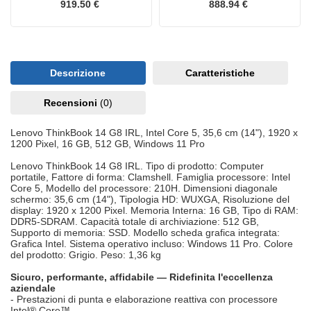
919.50 €
888.94 €
Descrizione
Caratteristiche
Recensioni
(0)
Lenovo ThinkBook 14 G8 IRL, Intel Core 5, 35,6 cm (14"), 1920 x
1200 Pixel, 16 GB, 512 GB, Windows 11 Pro
Lenovo ThinkBook 14 G8 IRL. Tipo di prodotto: Computer
portatile, Fattore di forma: Clamshell. Famiglia processore: Intel
Core 5, Modello del processore: 210H. Dimensioni diagonale
schermo: 35,6 cm (14"), Tipologia HD: WUXGA, Risoluzione del
display: 1920 x 1200 Pixel. Memoria Interna: 16 GB, Tipo di RAM:
DDR5-SDRAM. Capacità totale di archiviazione: 512 GB,
Supporto di memoria: SSD. Modello scheda grafica integrata:
Grafica Intel. Sistema operativo incluso: Windows 11 Pro. Colore
del prodotto: Grigio. Peso: 1,36 kg
Sicuro, performante, affidabile — Ridefinita l'eccellenza
aziendale
- Prestazioni di punta e elaborazione reattiva con processore
Intel® Core™