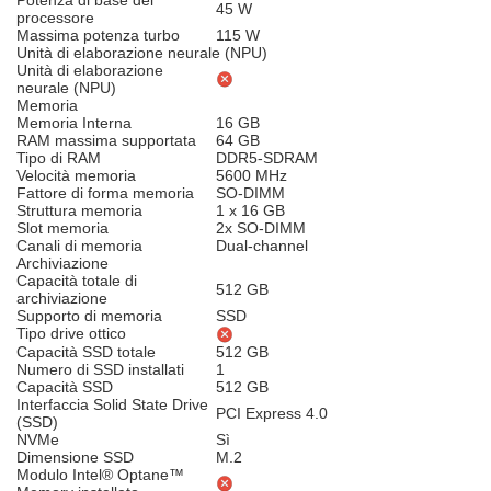
Potenza di base del
45 W
processore
Massima potenza turbo
115 W
Unità di elaborazione neurale (NPU)
Unità di elaborazione
neurale (NPU)
Memoria
Memoria Interna
16 GB
RAM massima supportata
64 GB
Tipo di RAM
DDR5-SDRAM
Velocità memoria
5600 MHz
Fattore di forma memoria
SO-DIMM
Struttura memoria
1 x 16 GB
Slot memoria
2x SO-DIMM
Canali di memoria
Dual-channel
Archiviazione
Capacità totale di
512 GB
archiviazione
Supporto di memoria
SSD
Tipo drive ottico
Capacità SSD totale
512 GB
Numero di SSD installati
1
Capacità SSD
512 GB
Interfaccia Solid State Drive
PCI Express 4.0
(SSD)
NVMe
Sì
Dimensione SSD
M.2
Modulo Intel® Optane™