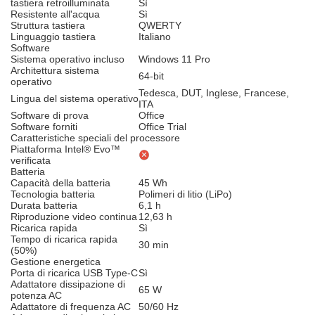
tastiera retroilluminata
Sì
Resistente all'acqua
Sì
Struttura tastiera
QWERTY
Linguaggio tastiera
Italiano
Software
Sistema operativo incluso
Windows 11 Pro
Architettura sistema
64-bit
operativo
Tedesca, DUT, Inglese, Francese,
Lingua del sistema operativo
ITA
Software di prova
Office
Software forniti
Office Trial
Caratteristiche speciali del processore
Piattaforma Intel® Evo™
verificata
Batteria
Capacità della batteria
45 Wh
Tecnologia batteria
Polimeri di litio (LiPo)
Durata batteria
6,1 h
Riproduzione video continua
12,63 h
Ricarica rapida
Sì
Tempo di ricarica rapida
30 min
(50%)
Gestione energetica
Porta di ricarica USB Type-C
Sì
Adattatore dissipazione di
65 W
potenza AC
Adattatore di frequenza AC
50/60 Hz