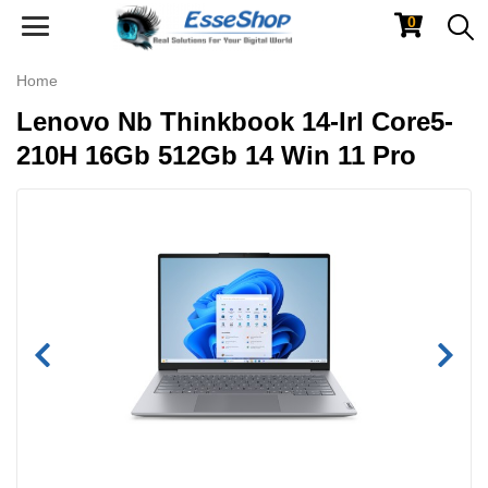
0
Toggle
navigation
Home
Lenovo Nb Thinkbook 14-Irl Core5-
210H 16Gb 512Gb 14 Win 11 Pro