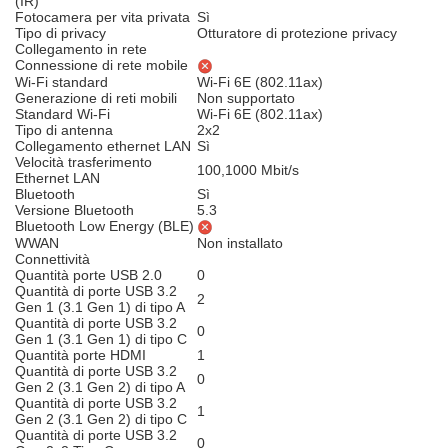
(IR)
Fotocamera per vita privata
Sì
Tipo di privacy
Otturatore di protezione privacy
Collegamento in rete
Connessione di rete mobile
Wi-Fi standard
Wi-Fi 6E (802.11ax)
Generazione di reti mobili
Non supportato
Standard Wi-Fi
Wi-Fi 6E (802.11ax)
Tipo di antenna
2x2
Collegamento ethernet LAN
Sì
Velocità trasferimento
100,1000 Mbit/s
Ethernet LAN
Bluetooth
Sì
Versione Bluetooth
5.3
Bluetooth Low Energy (BLE)
WWAN
Non installato
Connettività
Quantità porte USB 2.0
0
Quantità di porte USB 3.2
2
Gen 1 (3.1 Gen 1) di tipo A
Quantità di porte USB 3.2
0
Gen 1 (3.1 Gen 1) di tipo C
Quantità porte HDMI
1
Quantità di porte USB 3.2
0
Gen 2 (3.1 Gen 2) di tipo A
Quantità di porte USB 3.2
1
Gen 2 (3.1 Gen 2) di tipo C
Quantità di porte USB 3.2
0