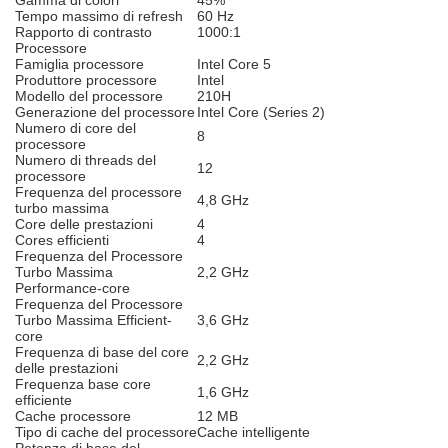
Gamma di colori
45%
Tempo massimo di refresh
60 Hz
Rapporto di contrasto
1000:1
Processore
Famiglia processore
Intel Core 5
Produttore processore
Intel
Modello del processore
210H
Generazione del processore
Intel Core (Series 2)
Numero di core del
8
processore
Numero di threads del
12
processore
Frequenza del processore
4,8 GHz
turbo massima
Core delle prestazioni
4
Cores efficienti
4
Frequenza del Processore
Turbo Massima
2,2 GHz
Performance-core
Frequenza del Processore
Turbo Massima Efficient-
3,6 GHz
core
Frequenza di base del core
2,2 GHz
delle prestazioni
Frequenza base core
1,6 GHz
efficiente
Cache processore
12 MB
Tipo di cache del processore
Cache intelligente