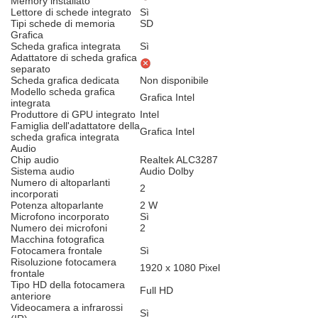
Memory installato
Lettore di schede integrato
Sì
Tipi schede di memoria
SD
Grafica
Scheda grafica integrata
Sì
Adattatore di scheda grafica
separato
Scheda grafica dedicata
Non disponibile
Modello scheda grafica
Grafica Intel
integrata
Produttore di GPU integrato
Intel
Famiglia dell'adattatore della
Grafica Intel
scheda grafica integrata
Audio
Chip audio
Realtek ALC3287
Sistema audio
Audio Dolby
Numero di altoparlanti
2
incorporati
Potenza altoparlante
2 W
Microfono incorporato
Sì
Numero dei microfoni
2
Macchina fotografica
Fotocamera frontale
Sì
Risoluzione fotocamera
1920 x 1080 Pixel
frontale
Tipo HD della fotocamera
Full HD
anteriore
Videocamera a infrarossi
Sì