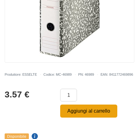
Produttore: ESSELTE
Codice: MC-46989
PN: 46989
EAN: 8411772469896
3.57
€
Aggiungi al carrello
Disponibile