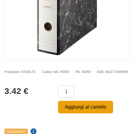
Produttore: ESSELTE
Codice: MC-46959
PN: 46959
EAN: 8411772469599
3.42
€
Aggiungi al carrello
Disponibile