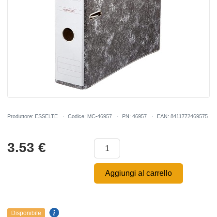
Produttore: ESSELTE
Codice: MC-46957
PN: 46957
EAN: 8411772469575
3.53
€
Aggiungi al carrello
Disponibile