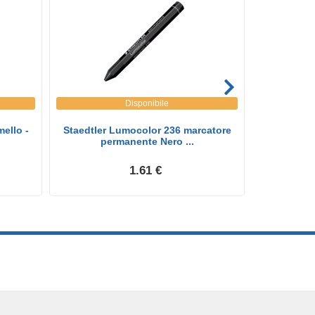
Disponibile
ello -
Staedtler Lumocolor 236 marcatore
STABILO Bos
permanente Nero ...
1.61 €