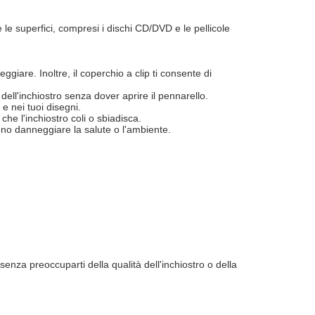
 le superfici, compresi i dischi CD/DVD e le pellicole
iare. Inoltre, il coperchio a clip ti consente di
 dell'inchiostro senza dover aprire il pennarello.
 e nei tuoi disegni.
che l'inchiostro coli o sbiadisca.
ono danneggiare la salute o l'ambiente.
nza preoccuparti della qualità dell'inchiostro o della