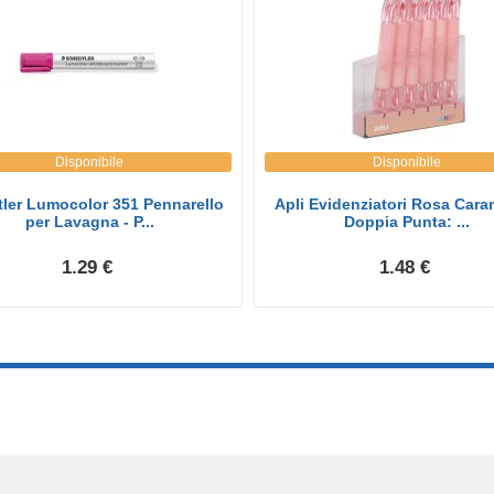
Disponibile
Disponibile
tler Lumocolor 351 Pennarello
Apli Evidenziatori Rosa Caram
per Lavagna - P...
Doppia Punta: ...
1.29 €
1.48 €