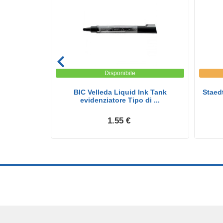
Disponibile
er Lavabili -
BIC Velleda Liquid Ink Tank
Staed
evidenziatore Tipo di ...
1.55 €