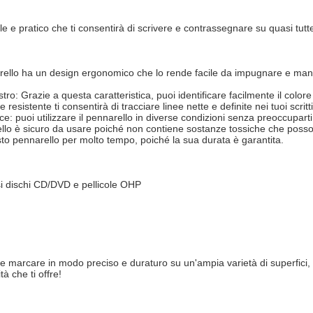
le e pratico che ti consentirà di scrivere e contrassegnare su quasi tutte
rello ha un design ergonomico che lo rende facile da impugnare e manegg
ro: Grazie a questa caratteristica, puoi identificare facilmente il colore
sistente ti consentirà di tracciare linee nette e definite nei tuoi scritti
uce: puoi utilizzare il pennarello in diverse condizioni senza preoccuparti 
rello è sicuro da usare poiché non contiene sostanze tossiche che poss
sto pennarello per molto tempo, poiché la sua durata è garantita.
esi dischi CD/DVD e pellicole OHP
 marcare in modo preciso e duraturo su un'ampia varietà di superfici, se
à che ti offre!