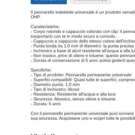
Il pennarello indelebile universale è un prodotto versati
OHP.
Caratteristiche:
- Corpo rotondo e cappuccio colorato con clip: il penna
trasportarlo con te in modo sicuro e comodo.
- Cappuccio e cappuccio dello stesso colore dell'inchiost
- Punta tonda da 1,0 mm di diametro: la punta precisa e re
- Inchiostro a base di alcol resistente all'acqua e alla l
- Non tossico, privo di xilene e toluene: questo penna
- Durata di conservazione di 5 anni: potrai goderti que
Specifiche:
- Tipo di prodotto: Pennarello permanente universale
- Superfici compatibili: Quasi tutte le superfici, compr
- Diametro punta: 1,0 mm
- Tipo di inchiostro: Alcool
- Resistenza: Resistente all'acqua e alla luce
- Sicurezza: Atossico, senza xilene e toluene
- Durata: 5 anni
Con il pennarello permanente universale puoi scrivere e
sua sicurezza. Acquistane uno e scopri tutte le possibilit