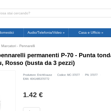
domestici
Audio/Telefonia/Video
»
Casa e Ufficio
»
Marcatori - Pennarelli
ennarelli permanenti P-70 - Punta tond
lu, Rosso (busta da 3 pezzi)
Produttore: ErichKrause
Codice: MC-37077
PN: 37077
EAN: 4041485370772
1.42
€