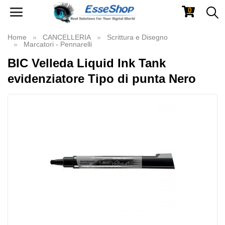
0
Toggle
navigation
Home
CANCELLERIA
Scrittura e Disegno
Marcatori - Pennarelli
BIC Velleda Liquid Ink Tank
evidenziatore Tipo di punta Nero