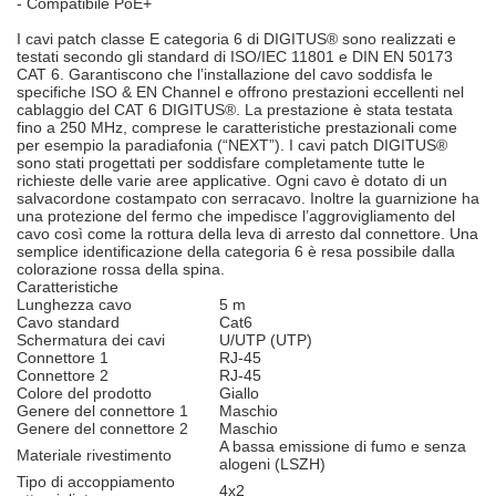
- Compatibile PoE+
I cavi patch classe E categoria 6 di DIGITUS® sono realizzati e
testati secondo gli standard di ISO/IEC 11801 e DIN EN 50173
CAT 6. Garantiscono che l’installazione del cavo soddisfa le
specifiche ISO & EN Channel e offrono prestazioni eccellenti nel
cablaggio del CAT 6 DIGITUS®. La prestazione è stata testata
fino a 250 MHz, comprese le caratteristiche prestazionali come
per esempio la paradiafonia (“NEXT”). I cavi patch DIGITUS®
sono stati progettati per soddisfare completamente tutte le
richieste delle varie aree applicative. Ogni cavo è dotato di un
salvacordone costampato con serracavo. Inoltre la guarnizione ha
una protezione del fermo che impedisce l’aggrovigliamento del
cavo così come la rottura della leva di arresto dal connettore. Una
semplice identificazione della categoria 6 è resa possibile dalla
colorazione rossa della spina.
Caratteristiche
Lunghezza cavo
5 m
Cavo standard
Cat6
Schermatura dei cavi
U/UTP (UTP)
Connettore 1
RJ-45
Connettore 2
RJ-45
Colore del prodotto
Giallo
Genere del connettore 1
Maschio
Genere del connettore 2
Maschio
A bassa emissione di fumo e senza
Materiale rivestimento
alogeni (LSZH)
Tipo di accoppiamento
4x2