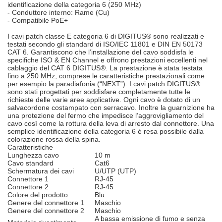
identificazione della categoria 6 (250 MHz)
- Conduttore interno: Rame (Cu)
- Compatibile PoE+
I cavi patch classe E categoria 6 di DIGITUS® sono realizzati e
testati secondo gli standard di ISO/IEC 11801 e DIN EN 50173
CAT 6. Garantiscono che l’installazione del cavo soddisfa le
specifiche ISO & EN Channel e offrono prestazioni eccellenti nel
cablaggio del CAT 6 DIGITUS®. La prestazione è stata testata
fino a 250 MHz, comprese le caratteristiche prestazionali come
per esempio la paradiafonia (“NEXT”). I cavi patch DIGITUS®
sono stati progettati per soddisfare completamente tutte le
richieste delle varie aree applicative. Ogni cavo è dotato di un
salvacordone costampato con serracavo. Inoltre la guarnizione ha
una protezione del fermo che impedisce l’aggrovigliamento del
cavo così come la rottura della leva di arresto dal connettore. Una
semplice identificazione della categoria 6 è resa possibile dalla
colorazione rossa della spina.
Caratteristiche
Lunghezza cavo
10 m
Cavo standard
Cat6
Schermatura dei cavi
U/UTP (UTP)
Connettore 1
RJ-45
Connettore 2
RJ-45
Colore del prodotto
Blu
Genere del connettore 1
Maschio
Genere del connettore 2
Maschio
A bassa emissione di fumo e senza