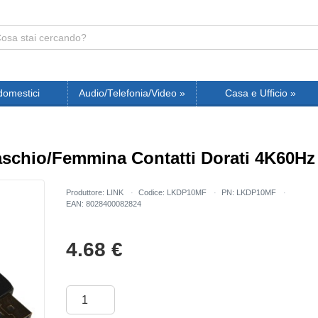
domestici
Audio/Telefonia/Video
»
Casa e Ufficio
»
schio/Femmina Contatti Dorati 4K60Hz
Produttore: LINK
Codice: LKDP10MF
PN: LKDP10MF
EAN: 8028400082824
4.68
€