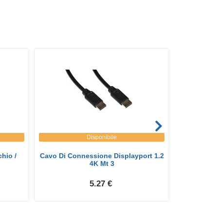
Disponibile
hio /
Cavo Di Connessione Displayport 1.2
Cavo Di Co
4K Mt 3
5.27 €