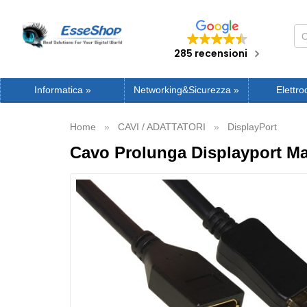
285 recensioni
Informatica
»
Networking&Sicurezza
»
Elettro
Home
CAVI / ADATTATORI
DisplayPort
Cavo Prolunga Displayport Ma