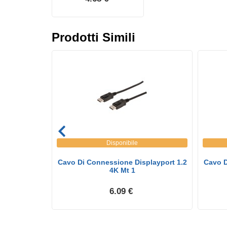
Prodotti Simili
Disponibile
playport 1.4
Cavo Di Connessione Displayport 1.2
Cavo D
..
4K Mt 1
6.09 €