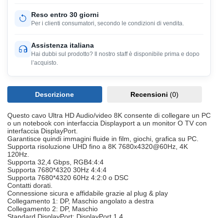
Reso entro 30 giorni
Per i clienti consumatori, secondo le condizioni di vendita.
Assistenza italiana
Hai dubbi sul prodotto? Il nostro staff è disponibile prima e dopo
l’acquisto.
Descrizione
Recensioni
(0)
Questo cavo Ultra HD Audio/video 8K consente di collegare un PC
o un notebook con interfaccia Displayport a un monitor O TV con
interfaccia DisplayPort.
Garantisce quindi immagini fluide in film, giochi, grafica su PC.
Supporta risoluzione UHD fino a 8K 7680x4320@60Hz, 4K
120Hz.
Supporta 32,4 Gbps, RGB4:4:4
Supporta 7680*4320 30Hz 4:4:4
Supporta 7680*4320 60Hz 4:2:0 o DSC
Contatti dorati.
Connessione sicura e affidabile grazie al plug & play
Collegamento 1: DP, Maschio angolato a destra
Collegamento 2: DP, Maschio
Standard DisplayPort: DisplayPort 1.4