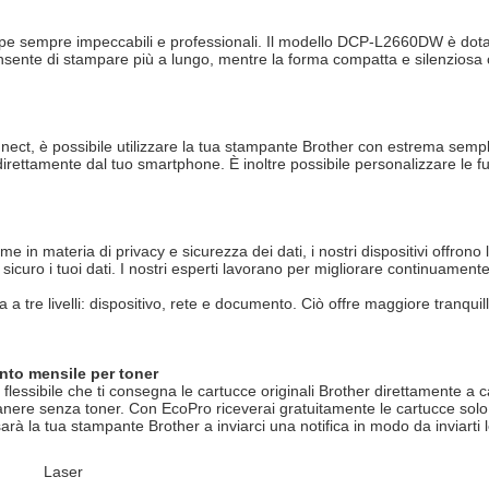
ampe sempre impeccabili e professionali. Il modello DCP-L2660DW è dota
onsente di stampare più a lungo, mentre la forma compatta e silenziosa
ect, è possibile utilizzare la tua stampante Brother con estrema sempl
irettamente dal tuo smartphone. È inoltre possibile personalizzare le fun
 in materia di privacy e sicurezza dei dati, i nostri dispositivi offrono l
icuro i tuoi dati. I nostri esperti lavorano per migliorare continuamente
 tre livelli: dispositivo, rete e documento. Ciò offre maggiore tranquilli
to mensile per toner
 flessibile che ti consegna le cartucce originali Brother direttamente a 
anere senza toner. Con EcoPro riceverai gratuitamente le cartucce solo 
sarà la tua stampante Brother a inviarci una notifica in modo da inviart
Laser