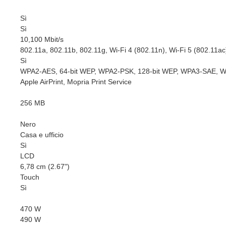
Sì
Sì
10,100 Mbit/s
802.11a, 802.11b, 802.11g, Wi-Fi 4 (802.11n), Wi-Fi 5 (802.11ac
Sì
WPA2-AES, 64-bit WEP, WPA2-PSK, 128-bit WEP, WPA3-SAE,
Apple AirPrint, Mopria Print Service
256 MB
Nero
Casa e ufficio
Sì
LCD
6,78 cm (2.67")
Touch
Sì
470 W
490 W