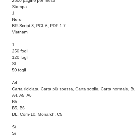
2500 pagine per mese
Stampa
1
Nero
BR-Script 3, PCL 6, PDF 1.7
Vietnam
1
250 fogli
120 fogli
Sì
50 fogli
A4
Carta riciclata, Carta più spessa, Carta sottile, Carta normale, B
A4, A5, A6
B5
B5, B6
DL, Com-10, Monarch, C5
Sì
Sì