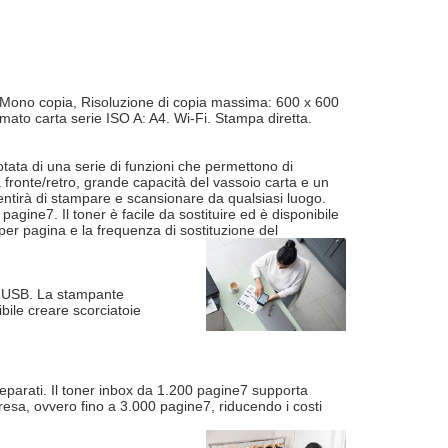
ono copia, Risoluzione di copia massima: 600 x 600
ato carta serie ISO A: A4. Wi-Fi. Stampa diretta.
ata di una serie di funzioni che permettono di
fronte/retro, grande capacità del vassoio carta e un
entirà di stampare e scansionare da qualsiasi luogo.
ine7. Il toner è facile da sostituire ed è disponibile
per pagina e la frequenza di sostituzione del
 o USB. La stampante
ile creare scorciatoie
eparati. Il toner inbox da 1.200 pagine7 supporta
 resa, ovvero fino a 3.000 pagine7, riducendo i costi