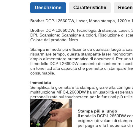
Descrizione
Caratteristiche
Recen
Brother DCP-L2660DW, Laser, Mono stampa, 1200 x 12
Brother DCP-L2660DW. Tecnologia di stampa: Laser, 
DPI. Scansione: Scansione a colori, Risoluzione di sc
Colore del prodotto: Nero
Stampa in modo più efficiente da qualsiasi luogo a cas
risparmiare tempo, questa stampante laser monocromati
ampio alimentatore automatico di documenti. Per una fa
Il modello DCP-L2660DW consente di contenere i costi d
un toner ad alta capacità che permette di stampare fino
consumabile.
Immediata
Semplifica la giornata e la stampa, grazie alla config
multifunzione MFC-L2660DW ha un'usabilità estremament
personalizzate sul touchscreen per le funzioni più utiliz
Stampa più a lungo
Il modello DCP-L2660DW consen
esigenze di volumi di stampa p
per pagina e la frequenza di 