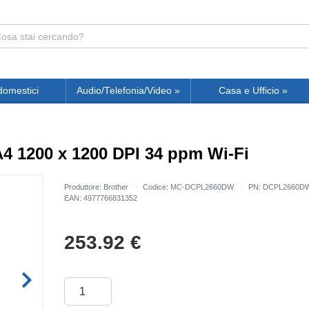
domestici
Audio/Telefonia/Video
»
Casa e Ufficio
»
4 1200 x 1200 DPI 34 ppm Wi-Fi
Produttore: Brother
Codice: MC-DCPL2660DW
PN: DCPL2660D
EAN: 4977766831352
253.92
€