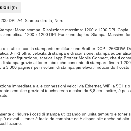
sioni
(0)
00 DPI, A4, Stampa diretta, Nero
Stampa: Mono stampa, Risoluzione massima: 1200 x 1200 DPI. Copia: M
ansione ottica: 1200 x 1200 DPI. Funzione duplex: Stampa. Massimo form
a o in ufficio con la stampante multifunzione Brother DCP-L2660DW. Dot
ca 3-in-1 offre: velocità di stampa e di scansione, stampa automatica 
cile configurazione, scarica l'app Brother Mobile Connect, che ti cons
i stampa grazie al toner inbox che consente di stampare fino a 1.200 pag
 a 3.000 pagine7 per i volumi di stampa più elevati, riducendo il costo 
urazione immediata e alle connessioni veloci via Ethernet, WiFi a 5GHz
e semplice grazie al touchscreen a colori da 6,8 cm. Inoltre, è possib
zate.
te di ridurre i costi di stampa utilizzando un'unità tamburo e toner s
iù elevati. Il toner è facile da cambiare ed è disponibile anche ad alta
sostituzione.