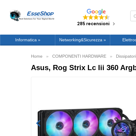
285 recensioni
Informatica
»
Networking&Sicurezza
»
Elettro
Home
COMPONENTI HARDWARE
Dissipatori
Asus, Rog Strix Lc Iii 360 Arg