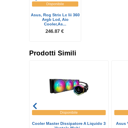
Disponibile
Asus, Rog Strix Lc Iii 360
Argb Lcd, Aio
Cooler,As...
246.87 €
Prodotti Simili
Disponibile
Cooler Master Dissipatore A Liquido 3
Asus 