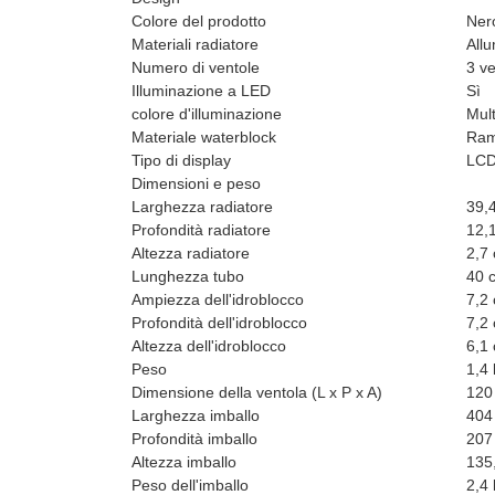
Colore del prodotto
Ner
Materiali radiatore
Allu
Numero di ventole
3 ve
Illuminazione a LED
Sì
colore d'illuminazione
Mult
Materiale waterblock
Ra
Tipo di display
LC
Dimensioni e peso
Larghezza radiatore
39,
Profondità radiatore
12,
Altezza radiatore
2,7
Lunghezza tubo
40 
Ampiezza dell'idroblocco
7,2
Profondità dell'idroblocco
7,2
Altezza dell'idroblocco
6,1
Peso
1,4 
Dimensione della ventola (L x P x A)
120
Larghezza imballo
404
Profondità imballo
207
Altezza imballo
135
Peso dell'imballo
2,4 