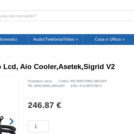
domestici
Audio/Telefonia/Video
»
Casa e Ufficio
»
b Lcd, Aio Cooler,Asetek,Sigrid V2
Produttore: Asus
Codice: RN-90RC00W1-M0UAY0
PN: 90RC00W1-M0UAY0
EAN: 4711387579671
246.87
€