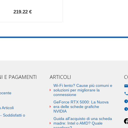
219.22 €
NI E PAGAMENTI
ARTICOLI
C
Wi-Fi lento? Cause più comuni e
soluzioni per migliorare la
docente
connessione
GeForce RTX 5000: La Nuova
era delle schede grafiche
 Articoli
NVIDIA
- Soddisfatti o
Guida all'acquisto di una scheda
madre: Intel o AMD? Quale
scegliere?