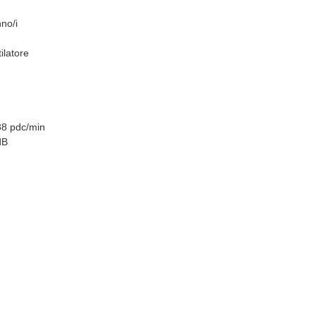
no/i
ilatore
38 pdc/min
dB