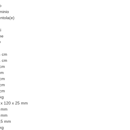
o
minio
ntola(e)
i
me
D
4 cm
1 cm
 cm
cm
 cm
 cm
 cm
kg
 x 120 x 25 mm
 mm
 mm
,5 mm
kg