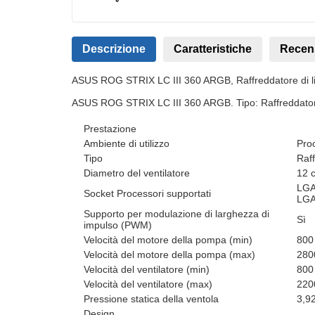
Descrizione
Caratteristiche
Recen
ASUS ROG STRIX LC III 360 ARGB, Raffreddatore di liq
ASUS ROG STRIX LC III 360 ARGB. Tipo: Raffreddatore di
Prestazione
Ambiente di utilizzo
Pro
Tipo
Raff
Diametro del ventilatore
12 
LGA
Socket Processori supportati
LGA
Supporto per modulazione di larghezza di
Sì
impulso (PWM)
Velocità del motore della pompa (min)
800 
Velocità del motore della pompa (max)
280
Velocità del ventilatore (min)
800 
Velocità del ventilatore (max)
220
Pressione statica della ventola
3,9
Design