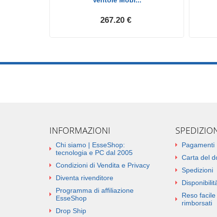
Ventole Mobi...
267.20 €
INFORMAZIONI
SPEDIZIO
Chi siamo | EsseShop:
Pagamenti
tecnologia e PC dal 2005
Carta del 
Condizioni di Vendita e Privacy
Spedizioni
Diventa rivenditore
Disponibilità
Programma di affiliazione
Reso facile 
EsseShop
rimborsati
Drop Ship