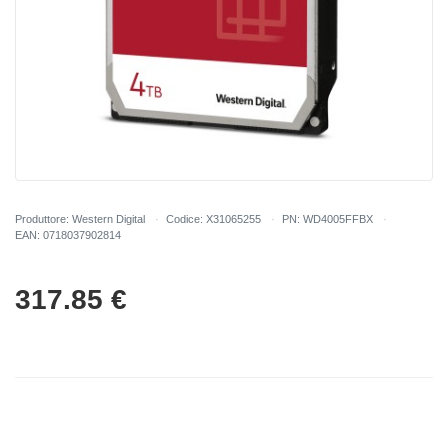
Produttore: Western Digital
Codice: X31065255
PN: WD4005FFBX
EAN: 0718037902814
317.85
€