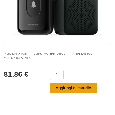
Produttore: XIAOMI
Codice: MC-BHR7068GL
PN: BHR7068GL
EAN: 6941812718599
81.86
€
Aggiungi al carrello