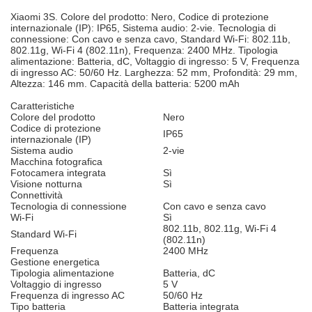
Xiaomi 3S. Colore del prodotto: Nero, Codice di protezione
internazionale (IP): IP65, Sistema audio: 2-vie. Tecnologia di
connessione: Con cavo e senza cavo, Standard Wi-Fi: 802.11b,
802.11g, Wi-Fi 4 (802.11n), Frequenza: 2400 MHz. Tipologia
alimentazione: Batteria, dC, Voltaggio di ingresso: 5 V, Frequenza
di ingresso AC: 50/60 Hz. Larghezza: 52 mm, Profondità: 29 mm,
Altezza: 146 mm. Capacità della batteria: 5200 mAh
Caratteristiche
Colore del prodotto
Nero
Codice di protezione
IP65
internazionale (IP)
Sistema audio
2-vie
Macchina fotografica
Fotocamera integrata
Sì
Visione notturna
Sì
Connettività
Tecnologia di connessione
Con cavo e senza cavo
Wi-Fi
Sì
802.11b, 802.11g, Wi-Fi 4
Standard Wi-Fi
(802.11n)
Frequenza
2400 MHz
Gestione energetica
Tipologia alimentazione
Batteria, dC
Voltaggio di ingresso
5 V
Frequenza di ingresso AC
50/60 Hz
Tipo batteria
Batteria integrata