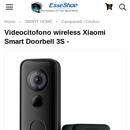
0
Toggle
navigation
Home
SMART HOME
Campanelli / Citofoni
Videocitofono wireless Xiaomi
Smart Doorbell 3S -