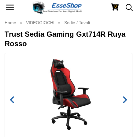
0
Toggle
navigation
Home
VIDEOGIOCHI
Sedie / Tavoli
Trust Sedia Gaming Gxt714R Ruya
Rosso