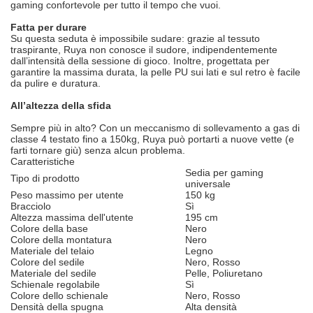
gaming confortevole per tutto il tempo che vuoi.
Fatta per durare
Su questa seduta è impossibile sudare: grazie al tessuto
traspirante, Ruya non conosce il sudore, indipendentemente
dall’intensità della sessione di gioco. Inoltre, progettata per
garantire la massima durata, la pelle PU sui lati e sul retro è facile
da pulire e duratura.
All’altezza della sfida
Sempre più in alto? Con un meccanismo di sollevamento a gas di
classe 4 testato fino a 150kg, Ruya può portarti a nuove vette (e
farti tornare giù) senza alcun problema.
Caratteristiche
Sedia per gaming
Tipo di prodotto
universale
Peso massimo per utente
150 kg
Bracciolo
Sì
Altezza massima dell'utente
195 cm
Colore della base
Nero
Colore della montatura
Nero
Materiale del telaio
Legno
Colore del sedile
Nero, Rosso
Materiale del sedile
Pelle, Poliuretano
Schienale regolabile
Sì
Colore dello schienale
Nero, Rosso
Densità della spugna
Alta densità