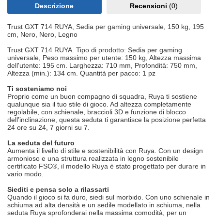
Descrizione
Recensioni
(0)
Trust GXT 714 RUYA, Sedia per gaming universale, 150 kg, 195
cm, Nero, Nero, Legno
Trust GXT 714 RUYA. Tipo di prodotto: Sedia per gaming
universale, Peso massimo per utente: 150 kg, Altezza massima
dell'utente: 195 cm. Larghezza: 710 mm, Profondità: 750 mm,
Altezza (min.): 134 cm. Quantità per pacco: 1 pz
Ti sosteniamo noi
Proprio come un buon compagno di squadra, Ruya ti sostiene
qualunque sia il tuo stile di gioco. Ad altezza completamente
regolabile, con schienale, braccioli 3D e funzione di blocco
dell’inclinazione, questa seduta ti garantisce la posizione perfetta
24 ore su 24, 7 giorni su 7.
La seduta del futuro
Aumenta il livello di stile e sostenibilità con Ruya. Con un design
armonioso e una struttura realizzata in legno sostenibile
certificato FSC®, il modello Ruya è stato progettato per durare in
vario modo.
Siediti e pensa solo a rilassarti
Quando il gioco si fa duro, siedi sul morbido. Con uno schienale in
schiuma ad alta densità e un sedile modellato in schiuma, nella
seduta Ruya sprofonderai nella massima comodità, per un