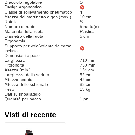
Bracciolo regolabile
Sì
Design ergonomico
Classe di sollevamento pneumatico
4
Altezza del martinetto a gas (max.)
10 cm
Rotelle
Sì
Numero di ruote
5 ruota(e)
Materiale della ruota
Plastica
Diametro della ruota
5 cm
Ergonomia
Supporto per volo/volante da corsa
incluso
Dimensioni e peso
Larghezza
710 mm
Profondità
750 mm
Altezza (min.)
134 cm
Larghezza della seduta
52 cm
Altezza seduta
42 cm
Altezza dello schienale
83 cm
Peso
19 kg
Dati su imballaggio
Quantità per pacco
1 pz
Visti di recente