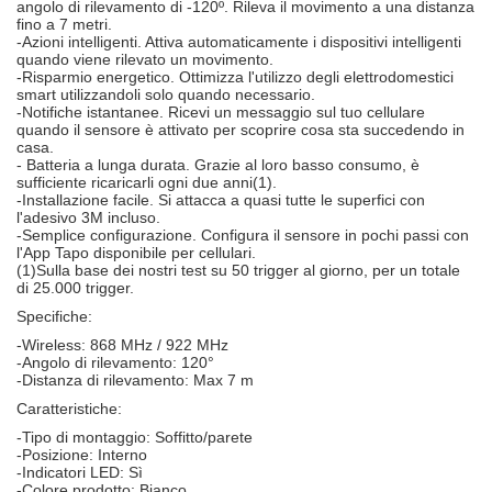
angolo di rilevamento di -120º. Rileva il movimento a una distanza
fino a 7 metri.
-Azioni intelligenti. Attiva automaticamente i dispositivi intelligenti
quando viene rilevato un movimento.
-Risparmio energetico. Ottimizza l'utilizzo degli elettrodomestici
smart utilizzandoli solo quando necessario.
-Notifiche istantanee. Ricevi un messaggio sul tuo cellulare
quando il sensore è attivato per scoprire cosa sta succedendo in
casa.
- Batteria a lunga durata. Grazie al loro basso consumo, è
sufficiente ricaricarli ogni due anni(1).
-Installazione facile. Si attacca a quasi tutte le superfici con
l'adesivo 3M incluso.
-Semplice configurazione. Configura il sensore in pochi passi con
l'App Tapo disponibile per cellulari.
(1)Sulla base dei nostri test su 50 trigger al giorno, per un totale
di 25.000 trigger.
Specifiche:
-Wireless: 868 MHz / 922 MHz
-Angolo di rilevamento: 120°
-Distanza di rilevamento: Max 7 m
Caratteristiche:
-Tipo di montaggio: Soffitto/parete
-Posizione: Interno
-Indicatori LED: Sì
-Colore prodotto: Bianco