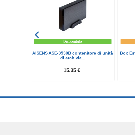
Disponibile
enitore di
AISENS ASE-3530B contenitore di unità
Box Est
...
di archivia...
15.35 €