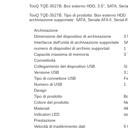
TooQ TQE-3527B, Box esterno HDD, 3.5", SATA, Seriale 
TooQ TQE-3527B. Tipo di prodotto: Box esterno HDD. nume
archiviazione supportate: SATA, Seriale ATA II, Serial 
Archiviazione
Dimensione del dispositivo di archiviazione
3.
Interfacce dell'unità di archiviazione supportate
SA
numero di dispositivi di archivio supportati
1
Capacità massima di memoria
3 
Connettività
Collegamento del dispositivo USB
Sì
Versione USB
3.
Tipo di connettore USB
F
Numero di USB
1
Design
Tipo di prodotto
Bo
Colore del prodotto
N
Materiali
Al
Indicatori LED
st
Prestazione
Velocità di trasferimento dati
5 