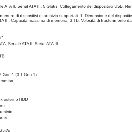
ATA II, Serial ATA III, 5 Gbit/s, Collegamento del dispositivo USB, Ne
ro di dispositivi di archivio supportati: 1, Dimensione del dispositivo d
ATA III, Capacità massima di memoria: 3 TB. Velocità di trasferimento dat
5"
TA, Seriale ATA II, Serial ATA III
TB
2 Gen 1 (3.1 Gen 1)
emmina
x esterno HDD
ero
luminio
atus
Gbit/s