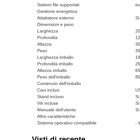
Sistemi file supportati
ex
Gestione energetica
Adattatore esterno
Sì
Dimensioni e peso
Larghezza
2
Profondità
1
Altezza
3
Peso
35
Larghezza imballo
1
Profondità imballo
2
Altezza imballo
6
Peso dell'imballo
85
Contenuto dell'imballo
Cavi inclusi
U
Stand incluso
Sì
Viti incluse
Sì
Manuale dell'utente
Sì
Altre caratteristiche
Sistema operativo compatibile
- 
Visti di recente