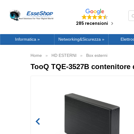
285 recensioni
Informatica
»
Networking&Sicurezza
»
Elettro
Home
HD ESTERNI
Box esterni
TooQ TQE-3527B contenitore d