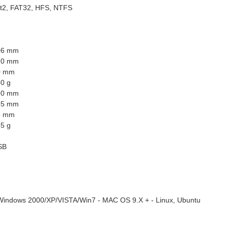
t2, FAT32, HFS, NTFS
06 mm
20 mm
0 mm
0 g
90 mm
55 mm
5 mm
5 g
SB
Windows 2000/XP/VISTA/Win7 - MAC OS 9.X + - Linux, Ubuntu