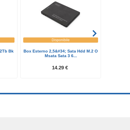
Disponibile
 2Tb Bk
Box Esterno 2,5&#34; Sata Hdd M.2 O
TooQ TQE-3
Msata Sata 3 6...
14.29 €