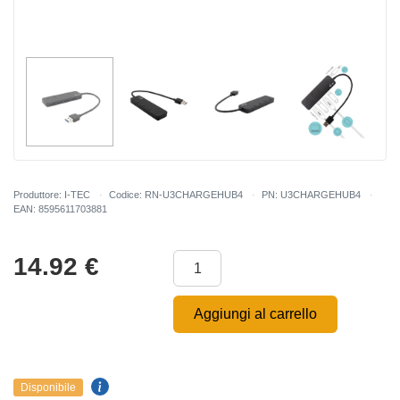
Produttore: I-TEC
Codice: RN-U3CHARGEHUB4
PN: U3CHARGEHUB4
EAN: 8595611703881
14.92
€
Aggiungi al carrello
Disponibile