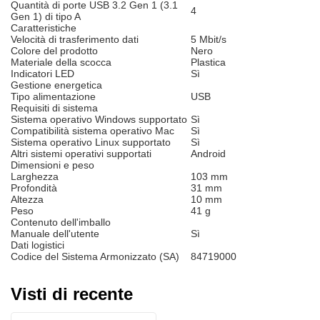
Quantità di porte USB 3.2 Gen 1 (3.1
4
Gen 1) di tipo A
Caratteristiche
Velocità di trasferimento dati
5 Mbit/s
Colore del prodotto
Nero
Materiale della scocca
Plastica
Indicatori LED
Sì
Gestione energetica
Tipo alimentazione
USB
Requisiti di sistema
Sistema operativo Windows supportato
Sì
Compatibilità sistema operativo Mac
Sì
Sistema operativo Linux supportato
Sì
Altri sistemi operativi supportati
Android
Dimensioni e peso
Larghezza
103 mm
Profondità
31 mm
Altezza
10 mm
Peso
41 g
Contenuto dell'imballo
Manuale dell'utente
Sì
Dati logistici
Codice del Sistema Armonizzato (SA)
84719000
Visti di recente