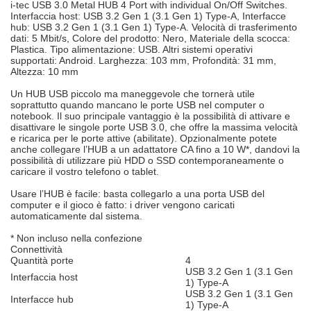
i-tec USB 3.0 Metal HUB 4 Port with individual On/Off Switches.
Interfaccia host: USB 3.2 Gen 1 (3.1 Gen 1) Type-A, Interfacce
hub: USB 3.2 Gen 1 (3.1 Gen 1) Type-A. Velocità di trasferimento
dati: 5 Mbit/s, Colore del prodotto: Nero, Materiale della scocca:
Plastica. Tipo alimentazione: USB. Altri sistemi operativi
supportati: Android. Larghezza: 103 mm, Profondità: 31 mm,
Altezza: 10 mm
Un HUB USB piccolo ma maneggevole che tornerà utile
soprattutto quando mancano le porte USB nel computer o
notebook. Il suo principale vantaggio è la possibilità di attivare e
disattivare le singole porte USB 3.0, che offre la massima velocità
e ricarica per le porte attive (abilitate). Opzionalmente potete
anche collegare l’HUB a un adattatore CA fino a 10 W*, dandovi la
possibilità di utilizzare più HDD o SSD contemporaneamente o
caricare il vostro telefono o tablet.
Usare l’HUB è facile: basta collegarlo a una porta USB del
computer e il gioco è fatto: i driver vengono caricati
automaticamente dal sistema.
* Non incluso nella confezione
Connettività
Quantità porte
4
USB 3.2 Gen 1 (3.1 Gen
Interfaccia host
1) Type-A
USB 3.2 Gen 1 (3.1 Gen
Interfacce hub
1) Type-A