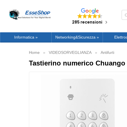
285 recensioni
Informatica
»
Networking&Sicurezza
»
Elettro
Home
VIDEOSORVEGLIANZA
Antifurti
Tastierino numerico Chuango