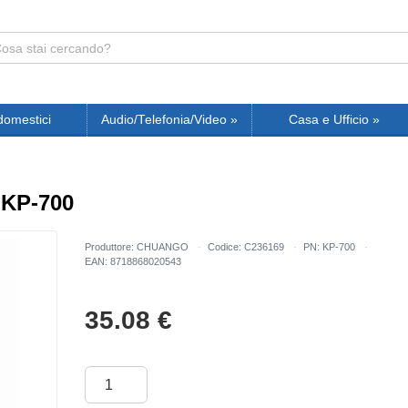
domestici
Audio/Telefonia/Video
»
Casa e Ufficio
»
 KP-700
Produttore: CHUANGO
Codice: C236169
PN: KP-700
EAN: 8718868020543
35.08
€