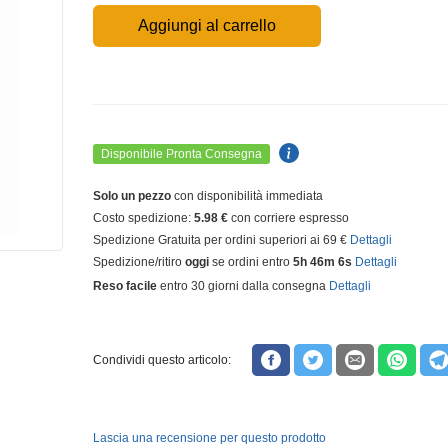
Aggiungi al carrello
Disponibile Pronta Consegna
Solo un pezzo
con disponibilità immediata
Costo spedizione:
5.98 €
con corriere espresso
Spedizione Gratuita per ordini superiori ai 69 €
Dettagli
Spedizione/ritiro
oggi
se ordini entro
5h 46m 5s
Dettagli
Reso facile
entro 30 giorni dalla consegna
Dettagli
Condividi questo articolo:
Lascia una recensione per questo prodotto