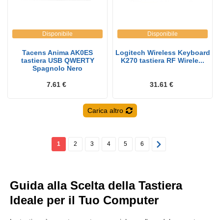
Disponibile
Disponibile
Tacens Anima AK0ES
Logitech Wireless Keyboard
tastiera USB QWERTY
K270 tastiera RF Wirele...
Spagnolo Nero
7.61 €
31.61 €
Carica altro
1
2
3
4
5
6
Guida alla Scelta della Tastiera
Ideale per il Tuo Computer