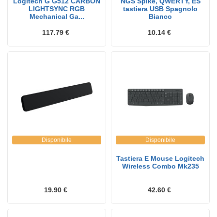
Logitech G G512 CARBON
NGS Spike, QWERTY, ES
LIGHTSYNC RGB
tastiera USB Spagnolo
Mechanical Ga...
Bianco
117.79 €
10.14 €
Disponibile
Disponibile
Tastiera E Mouse Logitech
Wireless Combo Mk235
19.90 €
42.60 €