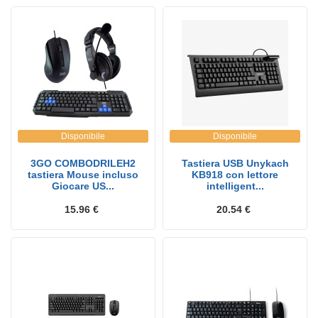
Disponibile
Disponibile
3GO COMBODRILEH2
Tastiera USB Unykach
tastiera Mouse incluso
KB918 con lettore
Giocare US...
intelligent...
15.96 €
20.54 €