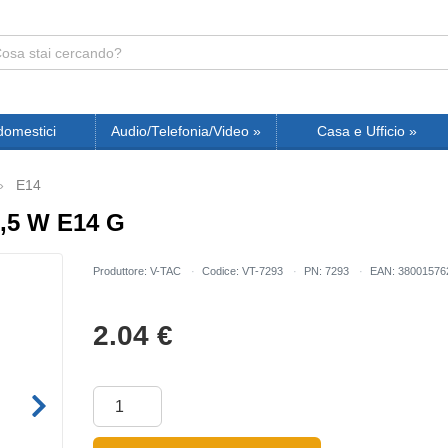
domestici
Audio/Telefonia/Video
»
Casa e Ufficio
»
E14
,5 W E14 G
Produttore: V-TAC
Codice: VT-7293
PN: 7293
EAN: 38001576
2.04
€