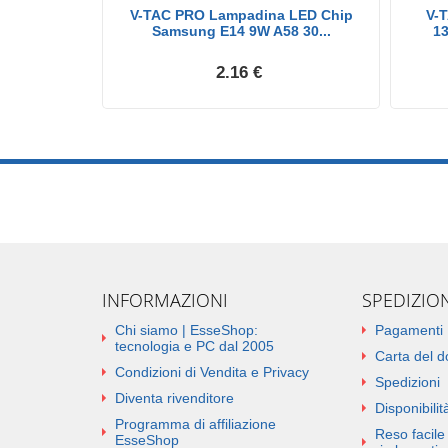
 LED E14 9W
V-TAC PRO Lampadina LED Chip
V-
..
Samsung E14 9W A58 30...
13
2.16 €
INFORMAZIONI
SPEDIZIO
Chi siamo | EsseShop:
Pagamenti
tecnologia e PC dal 2005
Carta del 
Condizioni di Vendita e Privacy
Spedizioni
Diventa rivenditore
Disponibilità
Programma di affiliazione
Reso facile 
EsseShop