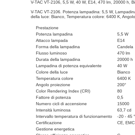
V-TAC VT-2106, 5,5 W, 40 W, E14, 470 lm, 20000 h, B
V-TAC VT-2106. Potenza lampadina: 5,5 W, Lampadina d
della luce: Bianco, Temperatura colore: 6400 K, Angolo
Prestazione
Potenza lampadina
5,5 W
Attacco lampada
E14
Forma della lampadina
Candela
Flusso luminoso
470 lm
Durata della lampadina
20000 h
Lampadina di potenza equivalente
40 W
Colore della luce
Bianco
Temperatura colore
6400 K
Angolo proiezione
200°
Color Rendering Index (CRI)
80
Fattore di potenza
0,5
Numero cicli di accensione
15000
Intensità luminosa
63,7 cd
Intervallo temperatura di funzionamento
-20 - 45 
Certificazione
CE, EMC
Gestione energetica