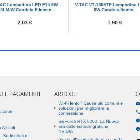
TAC Lampadina LED E14 6W
V-TAC VT-1855TP Lampadina 
0LM/W Candela Filamen...
6W Candela fiamm...
2.03 €
1.90 €
NI E PAGAMENTI
ARTICOLI
C
Wi-Fi lento? Cause più comuni e
soluzioni per migliorare la
docente
connessione
GeForce RTX 5000: La Nuova
era delle schede grafiche
 Articoli
NVIDIA
- Soddisfatti o
Guida all'acquisto di una scheda