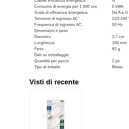
Classe efficienza energetica
G
Consumo di energia per 1.000 ore
6 kWh
Scala di efficienza energetica
Da A a G
Tensione di ingresso AC
220-240 
Frequenza di ingresso AC
50 Hz
Dimensioni e peso
Diametro
3,7 cm
Lunghezza
100 mm
Peso
82 g
Dati su imballaggio
Quantità per pacco
2 pz
Tipo di imballo
Blister
Visti di recente