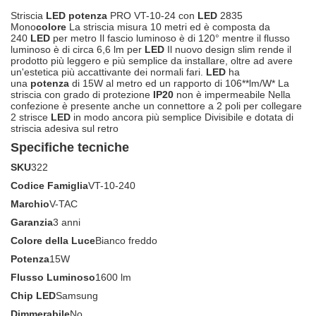
Striscia
LED
potenza
PRO VT-10-24 con
LED
2835
Mono
colore
La striscia misura 10 metri ed è composta da
240
LED
per metro Il fascio luminoso è di 120° mentre il flusso
luminoso è di circa 6,6 lm per
LED
Il nuovo design slim rende il
prodotto più leggero e più semplice da installare, oltre ad avere
un'estetica più accattivante dei normali fari.
LED
ha
una
potenza
di 15W al metro ed un rapporto di 106**lm/W* La
striscia con grado di protezione
IP20
non è impermeabile Nella
confezione è presente anche un connettore a 2 poli per collegare
2 strisce
LED
in modo ancora più semplice Divisibile e dotata di
striscia adesiva sul retro
Specifiche tecniche
SKU
322
Codice Famiglia
VT-10-240
Marchio
V-TAC
Garanzia
3 anni
Colore della Luce
Bianco freddo
Potenza
15W
Flusso Luminoso
1600 lm
Chip LED
Samsung
Dimmerabile
No