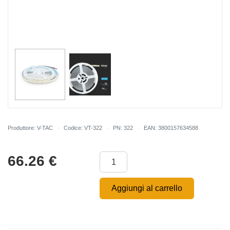
Produttore: V-TAC
Codice: VT-322
PN: 322
EAN: 3800157634588
66.26
€
Aggiungi al carrello