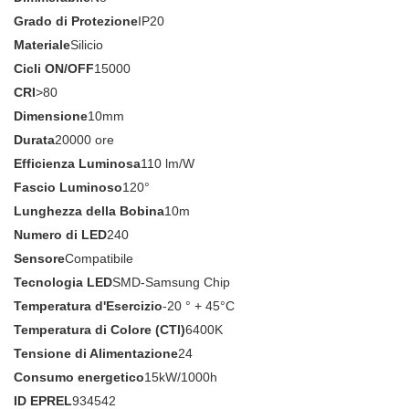
Grado di Protezione
IP20
Materiale
Silicio
Cicli ON/OFF
15000
CRI
>80
Dimensione
10mm
Durata
20000 ore
Efficienza Luminosa
110 lm/W
Fascio Luminoso
120°
Lunghezza della Bobina
10m
Numero di LED
240
Sensore
Compatibile
Tecnologia LED
SMD-Samsung Chip
Temperatura d'Esercizio
-20 ° + 45°C
Temperatura di Colore (CTI)
6400K
Tensione di Alimentazione
24
Consumo energetico
15kW/1000h
ID EPREL
934542