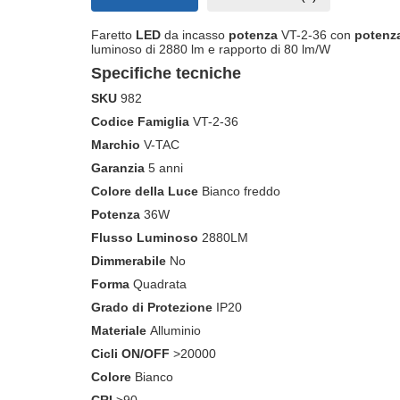
Faretto
LED
da incasso
potenza
VT-2-36 con
potenz
luminoso di 2880 lm e rapporto di 80 lm/W
Specifiche tecniche
SKU
982
Codice Famiglia
VT-2-36
Marchio
V-TAC
Garanzia
5 anni
Colore della Luce
Bianco freddo
Potenza
36W
Flusso Luminoso
2880LM
Dimmerabile
No
Forma
Quadrata
Grado di Protezione
IP20
Materiale
Alluminio
Cicli ON/OFF
>20000
Colore
Bianco