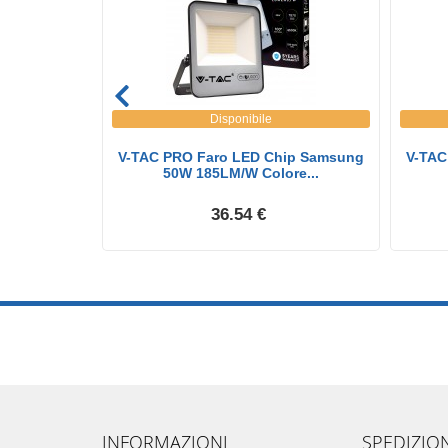
Disponibile
hip Samsung
V-TAC PRO Faro LED Chip Samsung
V-TAC
...
50W 185LM/W Colore...
36.54 €
INFORMAZIONI
SPEDIZIO