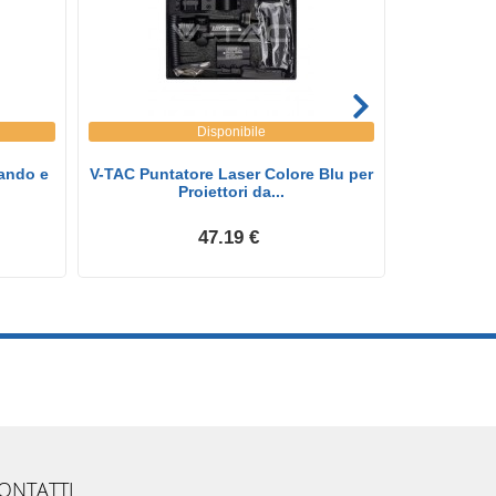
Disponibile
ando e
V-TAC Puntatore Laser Colore Blu per
V-TAC PRO 
Proiettori da...
d
47.19 €
ONTATTI