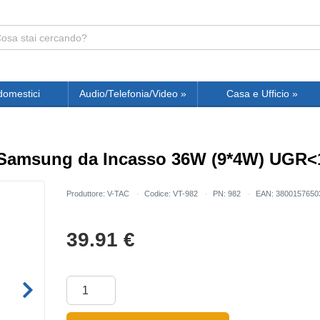
domestici
Audio/Telefonia/Video
»
Casa e Ufficio
»
Samsung da Incasso 36W (9*4W) UGR<1
Produttore: V-TAC
Codice: VT-982
PN: 982
EAN: 3800157650
39.91
€