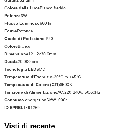
Garanzia
2 anni
Colore della Luce
Bianco freddo
Potenza
6W
Flusso Luminoso
660 lm
Forma
Rotonda
Grado di Protezione
IP20
Colore
Bianco
Dimensione
121.2x30.6mm
Durata
20,000 ore
Tecnologia LED
SMD
Temperatura d'Esercizio
-20°C to +45°C
Temperatura di Colore (CTI)
6500K
Tensione di Alimentazione
AC:220-240V, 50/60Hz
Consumo energetico
6kW/1000h
ID EPREL
1491269
Visti di recente