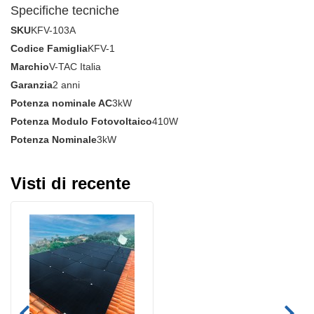
Specifiche tecniche
SKU
KFV-103A
Codice Famiglia
KFV-1
Marchio
V-TAC Italia
Garanzia
2 anni
Potenza nominale AC
3kW
Potenza Modulo Fotovoltaico
410W
Potenza Nominale
3kW
Visti di recente