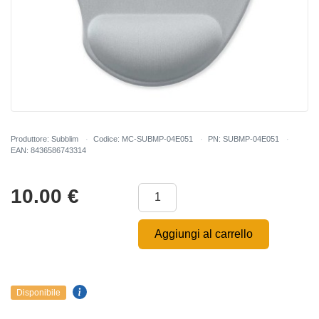
Produttore: Subblim
Codice: MC-SUBMP-04E051
PN: SUBMP-04E051
EAN: 8436586743314
10.00
€
Aggiungi al carrello
Disponibile