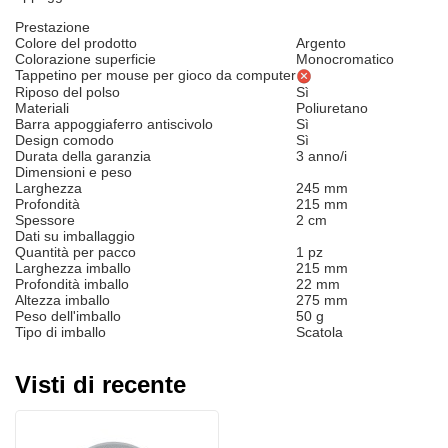
Prestazione
Colore del prodotto
Argento
Colorazione superficie
Monocromatico
Tappetino per mouse per gioco da computer
Riposo del polso
Sì
Materiali
Poliuretano
Barra appoggiaferro antiscivolo
Sì
Design comodo
Sì
Durata della garanzia
3 anno/i
Dimensioni e peso
Larghezza
245 mm
Profondità
215 mm
Spessore
2 cm
Dati su imballaggio
Quantità per pacco
1 pz
Larghezza imballo
215 mm
Profondità imballo
22 mm
Altezza imballo
275 mm
Peso dell'imballo
50 g
Tipo di imballo
Scatola
Visti di recente