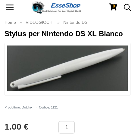
0
Toggle
navigation
Home
VIDEOGIOCHI
Nintendo DS
Stylus per Nintendo DS XL Bianco
Produttore: Dolphix
Codice: 1121
1.00
€