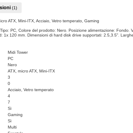
sioni
(1)
cro ATX, Mini-ITX, Acciaio, Vetro temperato, Gaming
ipo: PC, Colore del prodotto: Nero. Posizione alimentazione: Fondo. Ve
led: 1x 120 mm. Dimensioni di hard disk drive supportati: 2.5,3.5". La
Midi Tower
PC
Nero
ATX, micro ATX, Mini-ITX
3
0
Acciaio, Vetro temperato
4
7
Sì
Gaming
Sì
Multi