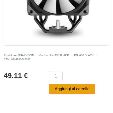
Produttore: SHARKOON
Codice: RN-A50 BLACK
PN: A50 BLACK
EAN: 4044951042012
49.11
€
Aggiungi al carrello