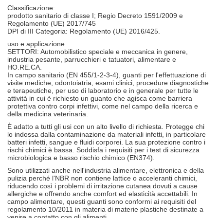
Classificazione:
prodotto sanitario di classe I; Regio Decreto 1591/2009 e
Regolamento (UE) 2017/745
DPI di III Categoria: Regolamento (UE) 2016/425.
uso e applicazione
SETTORI: Automobilistico speciale e meccanica in genere,
industria pesante, parrucchieri e tatuatori, alimentare e
HO.RE.CA.
In campo sanitario (EN 455/1-2-3-4), guanti per l'effettuazione di
visite mediche, odontoiatria, esami clinici, procedure diagnostiche
e terapeutiche, per uso di laboratorio e in generale per tutte le
attività in cui è richiesto un guanto che agisca come barriera
protettiva contro corpi infettivi, come nel campo della ricerca e
della medicina veterinaria.
È adatto a tutti gli usi con un alto livello di richiesta. Protegge chi
lo indossa dalla contaminazione da materiali infetti, in particolare
batteri infetti, sangue e fluidi corporei. La sua protezione contro i
rischi chimici è bassa. Soddisfa i requisiti per i test di sicurezza
microbiologica e basso rischio chimico (EN374).
Sono utilizzati anche nell'industria alimentare, elettronica e della
pulizia perché l'NBR non contiene lattice o acceleranti chimici,
riducendo così i problemi di irritazione cutanea dovuti a cause
allergiche e offrendo anche comfort ed elasticità accettabili. In
campo alimentare, questi guanti sono conformi ai requisiti del
regolamento 10/2011 in materia di materie plastiche destinate a
venire a contatto con gli alimenti.