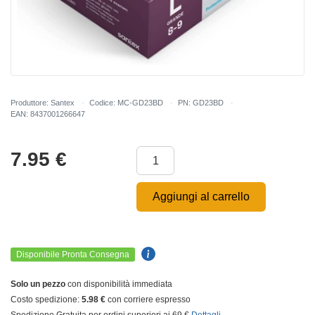
Produttore: Santex
Codice: MC-GD23BD
PN: GD23BD
EAN: 8437001266647
7.95
€
Aggiungi al carrello
Disponibile Pronta Consegna
Solo un pezzo
con disponibilità immediata
Costo spedizione:
5.98 €
con corriere espresso