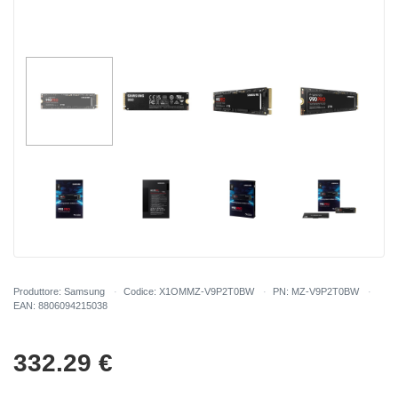
Produttore: Samsung
Codice: X1OMMZ-V9P2T0BW
PN: MZ-V9P2T0BW
EAN: 8806094215038
332.29
€