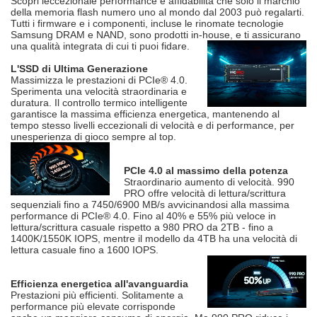
Scopri leccezionale performance e affidabilità che solo il marchio
della memoria flash numero uno al mondo dal 2003 può regalarti.
Tutti i firmware e i componenti, incluse le rinomate tecnologie
Samsung DRAM e NAND, sono prodotti in-house, e ti assicurano
una qualità integrata di cui ti puoi fidare.
L'SSD di Ultima Generazione
Massimizza le prestazioni di PCIe® 4.0.
Sperimenta una velocità straordinaria e
duratura. Il controllo termico intelligente
garantisce la massima efficienza energetica, mantenendo al
tempo stesso livelli eccezionali di velocità e di performance, per
unesperienza di gioco sempre al top.
PCIe 4.0 al massimo della potenza
Straordinario aumento di velocità. 990
PRO offre velocità di lettura/scrittura
sequenziali fino a 7450/6900 MB/s avvicinandosi alla massima
performance di PCIe® 4.0. Fino al 40% e 55% più veloce in
lettura/scrittura casuale rispetto a 980 PRO da 2TB - fino a
1400K/1550K IOPS, mentre il modello da 4TB ha una velocità di
lettura casuale fino a 1600 IOPS.
Efficienza energetica all'avanguardia
Prestazioni più efficienti. Solitamente a
performance più elevate corrisponde