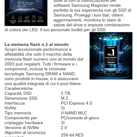
suite di tool di ottimizzazione del
software Samsung Magician rende
perfetta la tua esperienza con gli SSD di
Samsung. Proteggi i tuoi dati, ottieni
aggiornamenti, monitora lo stato di
salute del drive e imposta combinazioni
di colore dei LED. Il tuo personale toolkit per gli SSD.
La memoria flash n.1 al mondo
Scopri leccezionale performance e
affidabilità che solo il marchio della
memoria flash numero uno al mondo dal
2003 può regalarti. Tutti i firmware e i
componenti, incluse le rinomate
tecnologie Samsung DRAM e NAND,
sono prodotti in-house, e ti assicurano
una qualità integrata di cui ti puoi fidare.
Caratteristiche
Capacità SSD
2 TB
Dimensione SSD
M.2
Interfaccia
PCI Express 4.0
NVMe
Sì
Tipo memoria
V-NAND MLC
Componente per
PC/console di gioco
criptaggio hardware
Sì
Versione di NVMe
2.0
Algoritmi di sicurezza
256-bit AES