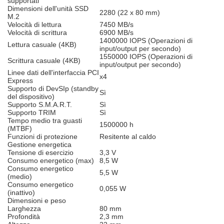
supportati
Dimensioni dell'unità SSD
2280 (22 x 80 mm)
M.2
Velocità di lettura
7450 MB/s
Velocità di scrittura
6900 MB/s
1400000 IOPS (Operazioni di
Lettura casuale (4KB)
input/output per secondo)
1550000 IOPS (Operazioni di
Scrittura casuale (4KB)
input/output per secondo)
Linee dati dell'interfaccia PCI
x4
Express
Supporto di DevSIp (standby
Sì
del dispositivo)
Supporto S.M.A.R.T.
Sì
Supporto TRIM
Sì
Tempo medio tra guasti
1500000 h
(MTBF)
Funzioni di protezione
Resitente al caldo
Gestione energetica
Tensione di esercizio
3,3 V
Consumo energetico (max)
8,5 W
Consumo energetico
5,5 W
(medio)
Consumo energetico
0,055 W
(inattivo)
Dimensioni e peso
Larghezza
80 mm
Profondità
2,3 mm