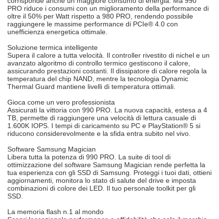
corrisponde anche un maggiore consumo di energia. Ma 990
PRO riduce i consumi con un miglioramento della performance di
oltre il 50% per Watt rispetto a 980 PRO, rendendo possibile
raggiungere le massime performance di PCIe® 4.0 con
unefficienza energetica ottimale.
Soluzione termica intelligente
Supera il calore a tutta velocità. Il controller rivestito di nichel e un
avanzato algoritmo di controllo termico gestiscono il calore,
assicurando prestazioni costanti. Il dissipatore di calore regola la
temperatura del chip NAND, mentre la tecnologia Dynamic
Thermal Guard mantiene livelli di temperatura ottimali.
Gioca come un vero professionista
Assicurati la vittoria con 990 PRO. La nuova capacità, estesa a 4
TB, permette di raggiungere una velocità di lettura casuale di
1.600K IOPS. I tempi di caricamento su PC e PlayStation® 5 si
riducono considerevolmente e la sfida entra subito nel vivo.
Software Samsung Magician
Libera tutta la potenza di 990 PRO. La suite di tool di
ottimizzazione del software Samsung Magician rende perfetta la
tua esperienza con gli SSD di Samsung. Proteggi i tuoi dati, ottieni
aggiornamenti, monitora lo stato di salute del drive e imposta
combinazioni di colore dei LED. Il tuo personale toolkit per gli
SSD.
La memoria flash n.1 al mondo