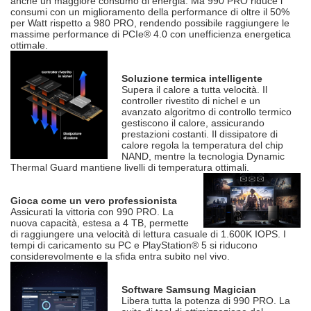
anche un maggiore consumo di energia. Ma 990 PRO riduce i
consumi con un miglioramento della performance di oltre il 50%
per Watt rispetto a 980 PRO, rendendo possibile raggiungere le
massime performance di PCIe® 4.0 con unefficienza energetica
ottimale.
Soluzione termica intelligente
Supera il calore a tutta velocità. Il
controller rivestito di nichel e un
avanzato algoritmo di controllo termico
gestiscono il calore, assicurando
prestazioni costanti. Il dissipatore di
calore regola la temperatura del chip
NAND, mentre la tecnologia Dynamic
Thermal Guard mantiene livelli di temperatura ottimali.
Gioca come un vero professionista
Assicurati la vittoria con 990 PRO. La
nuova capacità, estesa a 4 TB, permette
di raggiungere una velocità di lettura casuale di 1.600K IOPS. I
tempi di caricamento su PC e PlayStation® 5 si riducono
considerevolmente e la sfida entra subito nel vivo.
Software Samsung Magician
Libera tutta la potenza di 990 PRO. La