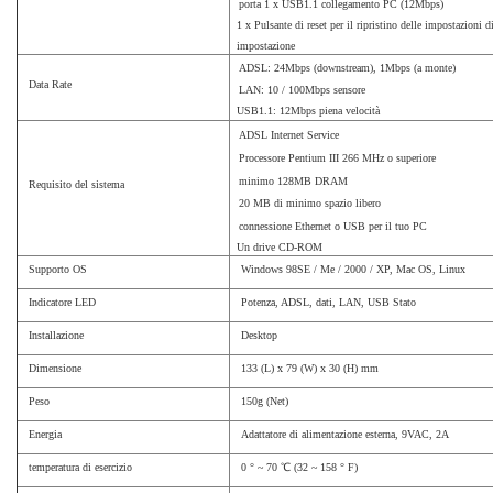
porta 1 x USB1.1 collegamento PC (12Mbps)
1 x Pulsante di reset per il ripristino delle impostazioni
impostazione
ADSL: 24Mbps (downstream), 1Mbps (a monte)
Data Rate
LAN: 10 / 100Mbps sensore
USB1.1: 12Mbps piena velocità
ADSL Internet Service
Processore Pentium III 266 MHz o superiore
minimo 128MB DRAM
Requisito del sistema
20 MB di minimo spazio libero
connessione Ethernet o USB per il tuo PC
Un drive CD-ROM
Supporto OS
Windows 98SE / Me / 2000 / XP, Mac OS, Linux
Indicatore LED
Potenza, ADSL, dati, LAN, USB Stato
Installazione
Desktop
Dimensione
133 (L) x 79 (W) x 30 (H) mm
Peso
150g (Net)
Energia
Adattatore di alimentazione esterna, 9VAC, 2A
temperatura di esercizio
0 ° ~ 70
℃
(32 ~ 158 ° F)