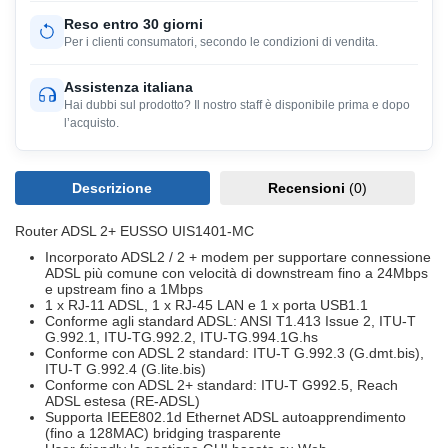
Reso entro 30 giorni
Per i clienti consumatori, secondo le condizioni di vendita.
Assistenza italiana
Hai dubbi sul prodotto? Il nostro staff è disponibile prima e dopo
l’acquisto.
Descrizione
Recensioni
(0)
Router ADSL 2+ EUSSO UIS1401-MC
Incorporato ADSL2 / 2 + modem per supportare connessione
ADSL più comune con velocità di downstream fino a 24Mbps
e upstream fino a 1Mbps
1 x RJ-11 ADSL, 1 x RJ-45 LAN e 1 x porta USB1.1
Conforme agli standard ADSL: ANSI T1.413 Issue 2, ITU-T
G.992.1, ITU-TG.992.2, ITU-TG.994.1G.hs
Conforme con ADSL 2 standard: ITU-T G.992.3 (G.dmt.bis),
ITU-T G.992.4 (G.lite.bis)
Conforme con ADSL 2+ standard: ITU-T G992.5, Reach
ADSL estesa (RE-ADSL)
Supporta IEEE802.1d Ethernet ADSL autoapprendimento
(fino a 128MAC) bridging trasparente