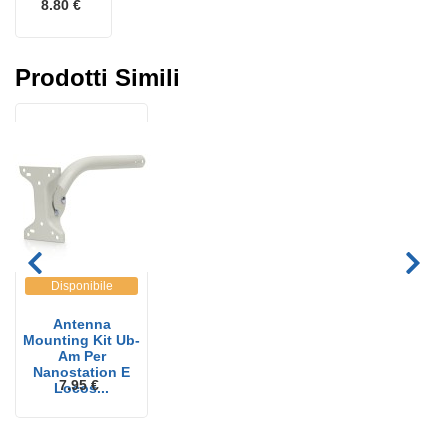
8.80 €
Prodotti Simili
Disponibile
Antenna
Mounting Kit Ub-
Am Per
Nanostation E
7.95 €
Locos...