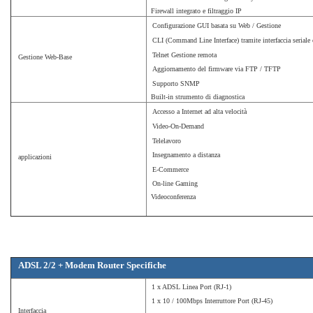
Firewall integrato e filtraggio IP
Configurazione GUI basata su Web / Gestione
CLI (Command Line Interface) tramite interfaccia seriale 
Telnet Gestione remota
Gestione Web-Base
Aggiornamento del firmware via FTP / TFTP
Supporto SNMP
Built-in strumento di diagnostica
Accesso a Internet ad alta velocità
Video-On-Demand
Telelavoro
Insegnamento a distanza
applicazioni
E-Commerce
On-line Gaming
Videoconferenza
ADSL 2/2 + Modem Router Specifiche
1 x ADSL Linea Port (RJ-1)
1 x 10 / 100Mbps Interruttore Port (RJ-45)
Interfaccia