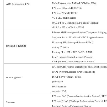
Multi-Protocol over AAL5 (RFC1483 / 2684)
ATM & protocollo PPP
PPP over Ethernet (RFC2516)
PPP over ATM (RFC2364)
VC e LLC multiplazione
OAM F4 e F5 segmento end-to-end di loopback
VPI è 0 ~ 255 e VCI è 1 ~ 65535
Ethernet ADSL autoapprendimento Transparant Bridging
Supporta fino a 128 indirizzi MAC di apprendimento
IP routing RIPv2 (compatibile con RIPv1)
Bridging & Routing
routing IP statico
Routing: IP / UDP / TCP / ARP / RARP
ICMP (Internet Control Message Protocol)
IGMP (Internet Group Management Protocol)
NAT (Network Address Translation): fino a 1024 session
NAPT (Network Address e Port Translation)
DHCP Server / Relay / cliente
IP Management
proxy DNS
DNS dinamico
supporto UPnP
PPP over PAP (Password Authentication Protocol; RFC
PPP over CHAP (Challenge Authentication Protocol; R
Sicurezza
Password Protected Management System