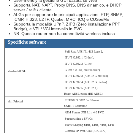
User-friendly la gestione GUI basata su Web
Supporta NAT, NAPT, Proxy DNS, DNS dinamico, e DHCP
server / relè / cliente
ALGs per supportare le principali applicazioni: FTP, SNMP,
ICMP, H.323, L2TP, Quake, MRC, ICQ e CUSeeMe
Supporta la modalità UPnP, ZIPB (Zero installazione PPP
Bridge), e VPI / VCI intervallo in PVC
NB: Questo router non ha connettività wireless inclusa.
Specifiche software
Full Rate ANSI T1.413 Issue 2,
ITU-T G.992.1 (G.dmt),
ITU-T G.992.2 (G.lite)
G.994.1 (G.hs, multimodale),
standard ADSL
ITU-T G.992.3 (ADSL2 G.dmt.bis),
ITU-T G.992.4 (ADSL2 G.lite.bis)
ITU-T G.992.5 (ADSL2 +)
Reach ADSL estesa (RE-ADSL)
IEEE802.3 / 802.3u Ethernet
altri Principi
USB1.1 Conforme
ATM Forum UNI 3.1 / 4.0 PVC
Supporta fino a 8PVCs
Traffic Shaping UBR, CBR, VBR, GFR
Classical IP over ATM (RFC1577)