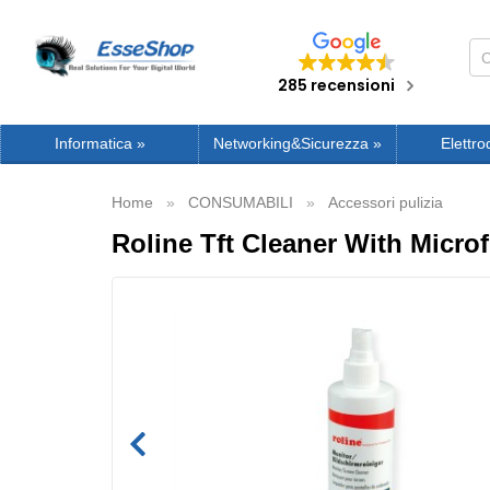
285 recensioni
Informatica
»
Networking&Sicurezza
»
Elettro
Home
CONSUMABILI
Accessori pulizia
Roline Tft Cleaner With Microf