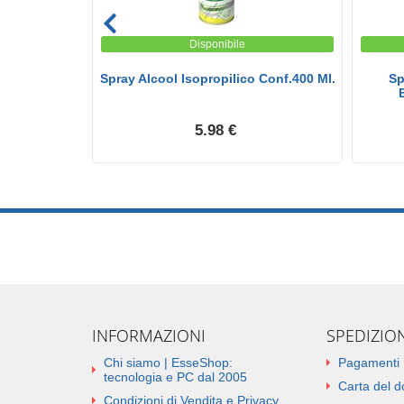
Disponibile
zione da 100
Spray Alcool Isopropilico Conf.400 Ml.
Sp
.
5.98 €
INFORMAZIONI
SPEDIZIO
Chi siamo | EsseShop:
Pagamenti
tecnologia e PC dal 2005
Carta del 
Condizioni di Vendita e Privacy