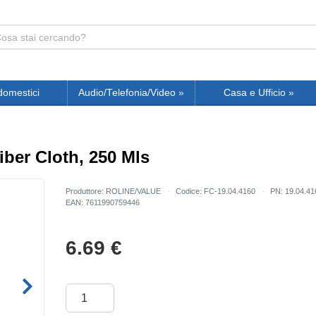
domestici
Audio/Telefonia/Video
»
Casa e Ufficio
»
iber Cloth, 250 Mls
Produttore: ROLINE/VALUE
Codice: FC-19.04.4160
PN: 19.04.4
EAN: 7611990759446
6.69
€