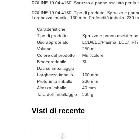
ROLINE 19.04.4160, Spruzzo e panno asciutto per la 
ROLINE 19.04.4160. Tipo di prodotto: Spruzzo e panno
Larghezza imballo: 160 mm, Profondità imballo: 230 m
Caratteristiche
Tipo di prodotto
Spruzzo e panno asciutto per 
Uso appropriato
LCD/LED/Plasma, LCD/TFT/
Volume
250 ml
Colore del prodotto
Multicolore
Biodegradabile
Sì
Dati su imballaggio
Larghezza imballo
160 mm
Profondità imballo
230 mm
Altezza imballo
40 mm
Tara dell'imballaggio
338 g
Visti di recente