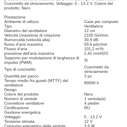
Cuscinetto da strisciamento. Voltaggio: 5 - 13.2 V. Colore del
prodotto: Nero
Prestazione
Ambiente di utilizzo
Case per computer
Tipo
Ventilatore
Diametro del ventilatore
12 cm
Velocità (massima) di rotazione
2100 Giri/min
Rumorosità (velocità alta)
30,9 dB
flusso d'aria massimo
59,6 pdc/min
Flusso d'aria
101,2 m³/h
pressione dell'aria massima
2,41 mmH2O
Supporto per modulazione di larghezza di
Sì
impulso (PWM)
Cuscinetto da
Tipo di cuscinetto
strisciamento
Quantità per pacco
3 pz
Tempo medio fra guasti (MTTF) del
80000 h
ventilatore
Design
Colore del prodotto
Nero
Numero di ventole
1 ventola(e)
Connettore ventilatore
4 piedini
Certificazione
RU
Gestione energetica
Voltaggio
5 - 13.2 V
Tensione stimata
12 V
Consumo energetico della ventola
3,6 W