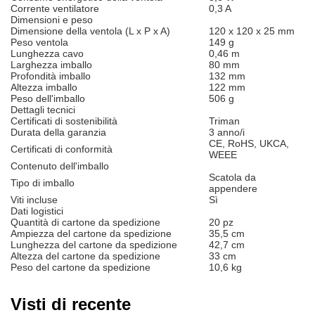
Corrente ventilatore
0,3 A
Dimensioni e peso
Dimensione della ventola (L x P x A)
120 x 120 x 25 mm
Peso ventola
149 g
Lunghezza cavo
0,46 m
Larghezza imballo
80 mm
Profondità imballo
132 mm
Altezza imballo
122 mm
Peso dell'imballo
506 g
Dettagli tecnici
Certificati di sostenibilità
Triman
Durata della garanzia
3 anno/i
CE, RoHS, UKCA,
Certificati di conformità
WEEE
Contenuto dell'imballo
Scatola da
Tipo di imballo
appendere
Viti incluse
Sì
Dati logistici
Quantità di cartone da spedizione
20 pz
Ampiezza del cartone da spedizione
35,5 cm
Lunghezza del cartone da spedizione
42,7 cm
Altezza del cartone da spedizione
33 cm
Peso del cartone da spedizione
10,6 kg
Visti di recente