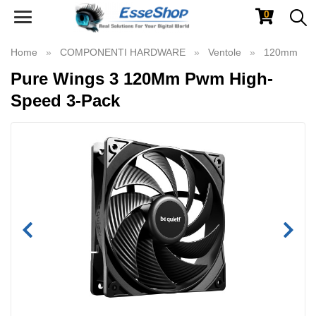
0
Toggle
navigation
Home
COMPONENTI HARDWARE
Ventole
120mm
Pure Wings 3 120Mm Pwm High-
Speed 3-Pack