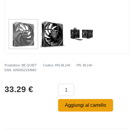
Produttore: BE QUIET
Codice: RN-BL140
PN: BL140
EAN: 4260052193860
33.29
€
Aggiungi al carrello